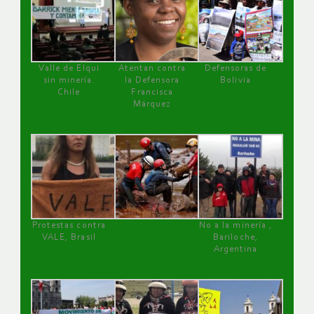
Valle de Elqui
Atentan contra
Defensoras de
sin minería.
la Defensora
Bolivia
Chile
Francisca
Márquez
Protestas contra
No a la minería ,
VALE, Brasil
Bariloche,
Argentina