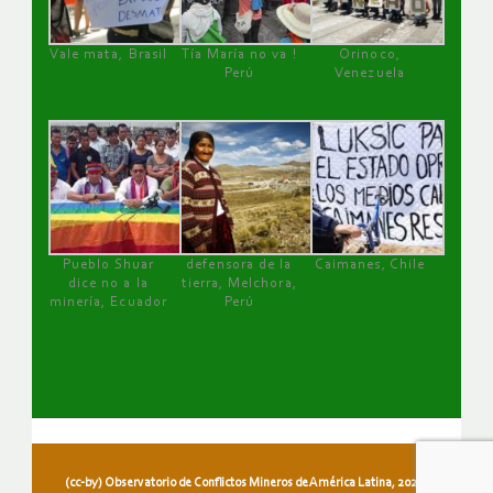
Vale mata, Brasil
Tía María no va !
Orinoco,
Perú
Venezuela
Pueblo Shuar
defensora de la
Caimanes, Chile
dice no a la
tierra, Melchora,
minería, Ecuador
Perú
(cc-by) Observatorio de Conflictos Mineros de América Latina, 2026