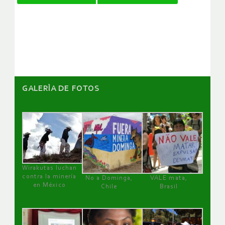
de
artículos
GALERÌA DE FOTOS
Wirakutas luchan
contra la minería
No a Dominga,
VALE mata,
en México
Chile
Brasil