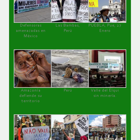
Defensoras
Las Bambas,
PUEBLA, Pue, 27
amenazadas en
Perú
Enero
México
Amazonía
Perú
Valle del Elqui
defiende su
sin minería.
territorio