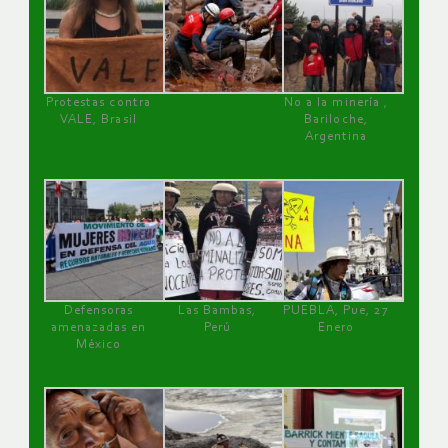
Protestas contra
No a la minería ,
VALE, Brasil
Bariloche,
Argentina
Defensoras
Las Bambas,
PUEBLA, Pue, 27
amenazadas en
Perú
Enero
México