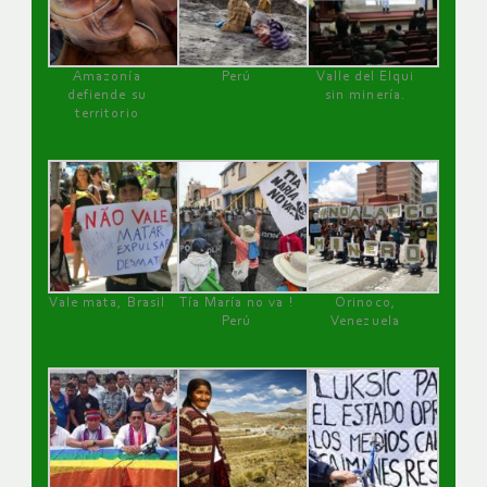
Amazonía
Perú
Valle del Elqui
defiende su
sin minería.
territorio
Vale mata, Brasil
Tía María no va !
Orinoco,
Perú
Venezuela