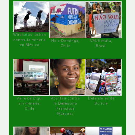
Wirakutas luchan
contra la minería
No a Dominga,
VALE mata,
en México
Chile
Brasil
Valle de Elqui
Atentan contra
Defensoras de
sin minería.
la Defensora
Bolivia
Chile
Francisca
Márquez