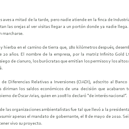
 aves a mitad de la tarde, pero nadie atiende en la finca de Industri
n las orejas al ver visitas llegar a un portón donde ya nadie llega
en marcharse.
ay hierba en el camino de tierra que, 180 kilómetros después, desemb
e 20 años. El nombre de la empresa, por la matriz Infinito Gold L
asiego de cianuro, los burócratas que emitían los permisos y los alt
á.
 de Diferencias Relativas a Inversiones (CIADI), adscrito al Banc
ses diriman los saldos económicos de una decisión que acabaron 
erno de Óscar Arias, quien en 2008 lo declaró “de interés nacional”.
de las organizaciones ambientalistas fue tal que llevó a la president
al asumir apenas el mandato de gobernante, el 8 de mayo de 2010. Se
tener vivo su proyecto.