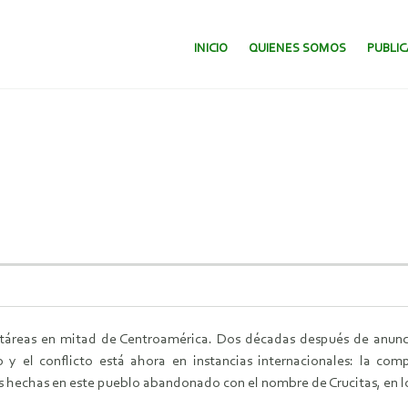
SALTAR AL CONTENIDO.
INICIO
QUIENES SOMOS
PUBLI
ctáreas en mitad de Centroamérica. Dos décadas después de anunci
to y el conflicto está ahora en instancias internacionales: la 
nes hechas en este pueblo abandonado con el nombre de Crucitas, en lo