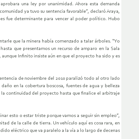
e aprobara una ley por unanimidad. Ahora esta demanda
la comunidad ya tuvo su sentencia favorable”, declaró Araya,
les fue determinante para vencer al poder político. Hubo
ontarle que la minera había comenzado a talar árboles. “Yo
r hasta que presentamos un recurso de amparo en la Sala
unque Infinito insiste aún en que el proyecto ha sido y es
a sentencia de noviembre del 2010 paralizó todo al otro lado
l daño en la cobertura boscosa, fuentes de agua y belleza
la continuidad del proyecto hasta que finalice el arbitraje
nar esto o estar triste porque vamos a seguir sin empleo”,
ad de la calle de tierra. Un vehículo aquí es cosa rara, en
ido eléctrico que va paralelo a la vía a lo largo de decenas