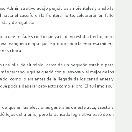
oso Administrativo adujo perjuicios ambientales y anuló la
hasta el caserío en la frontera norte, celebraron un fallo
sta y de legalista.
tico que tenía. Es cierto que ya el daño estaba hecho, pero
ga una manguera negra que le proporcionó la empresa minera
or su finca.
en una olla de aluminio, cerca de un pequeño establo para
 más cercano. Aquí se quedó con su esposa y el mejor de los
onado, como lo era antes de la llegada de los canadienses y
o que podría deparar proyectos como el oro. El turismo aquí
erda que en las elecciones generales de este 2014 asustó a
ó lejos del triunfo, pero la bancada legislativa pasó de un
.