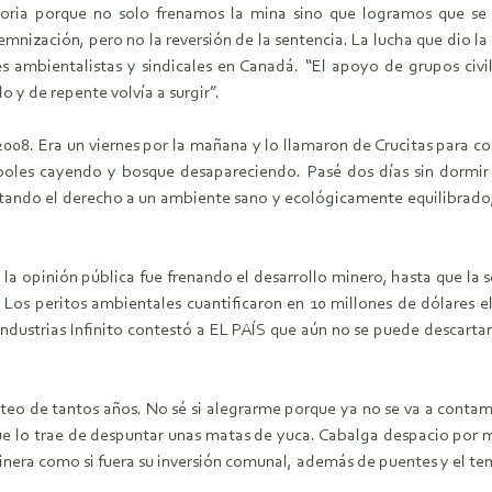
ctoria porque no solo frenamos la mina sino que logramos que s
demnización, pero no la reversión de la sentencia. La lucha que dio 
 ambientalistas y sindicales en Canadá. “El apoyo de grupos civi
y de repente volvía a surgir”.
2008. Era un viernes por la mañana y lo llamaron de Crucitas para c
boles cayendo y bosque desapareciendo. Pasé dos días sin dormi
ando el derecho a un ambiente sano y ecológicamente equilibrado, a
en la opinión pública fue frenando el desarrollo minero, hasta que l
 Los peritos ambientales cuantificaron en 10 millones de dólares e
ndustrias Infinito contestó a EL PAÍS que aún no se puede descartar 
eo de tantos años. No sé si alegrarme porque ya no se va a contami
e lo trae de despuntar unas matas de yuca. Cabalga despacio por mit
nera como si fuera su inversión comunal, además de puentes y el tend