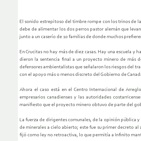
El sonido estrepitoso del timbre rompe con los trinos de las
debe de alimentar los dos perros pastor alemán que levanta
junto a un caserío de 10 familias de donde muchos prefier
En Crucitas no hay más de diez casas. Hay una escuela y h
dieron la sentencia final a un proyecto minero de más d
defensores ambientalistas que señalaron los riesgos del tr
con el apoyo más o menos discreto del Gobierno de Canad
Ahora el caso está en el Centro Internacional de Arreglo
empresarios canadienses y las autoridades costarricen
manifiesto que el proyecto minero obtuvo de parte del gobi
La fuerza de dirigentes comunales, de la opinión pública y 
de minerales a cielo abierto; este fue su primer decreto 
fijó como ley no retroactiva, lo que permitía a Infinito man