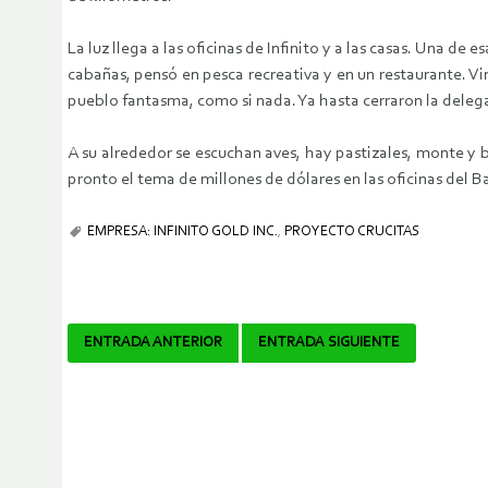
La luz llega a las oficinas de Infinito y a las casas. Una d
cabañas, pensó en pesca recreativa y en un restaurante. V
pueblo fantasma, como si nada. Ya hasta cerraron la delega
A su alrededor se escuchan aves, hay pastizales, monte y b
pronto el tema de millones de dólares en las oficinas del
EMPRESA: INFINITO GOLD INC.
,
PROYECTO CRUCITAS
Navegador
ENTRADA ANTERIOR
ENTRADA SIGUIENTE
de
artículos