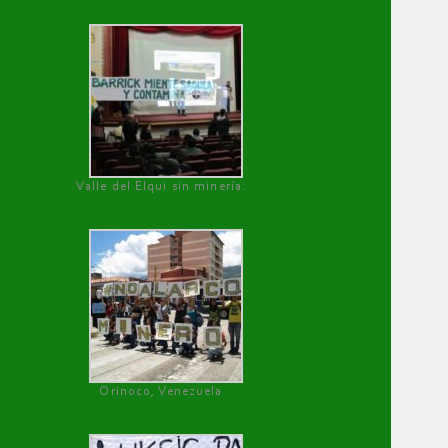
Valle del Elqui sin minería.
Orinoco, Venezuela