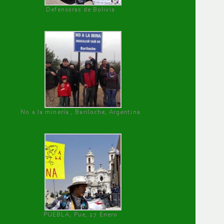
Defensoras de Bolivia
No a la minería , Bariloche, Argentina
PUEBLA, Pue, 27 Enero