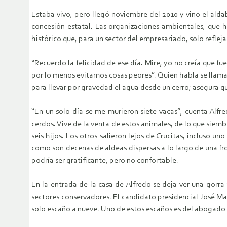
Estaba vivo, pero llegó noviembre del 2010 y vino el alda
concesión estatal. Las organizaciones ambientales, que ha
histórico que, para un sector del empresariado, solo reflej
“Recuerdo la felicidad de ese día. Mire, yo no creía que f
por lo menos evitamos cosas peores”. Quien habla se llama
para llevar por gravedad el agua desde un cerro; asegura q
“En un solo día se me murieron siete vacas”, cuenta Alfr
cerdos. Vive de la venta de estos animales, de lo que siem
seis hijos. Los otros salieron lejos de Crucitas, incluso 
como son decenas de aldeas dispersas a lo largo de una fro
podría ser gratificante, pero no confortable.
En la entrada de la casa de Alfredo se deja ver una gorra
sectores conservadores. El candidato presidencial José Mar
solo escaño a nueve. Uno de estos escaños es del abogado 