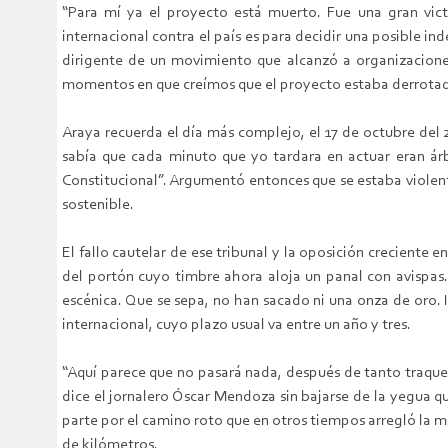
“Para mí ya el proyecto está muerto. Fue una gran vi
internacional contra el país es para decidir una posible in
dirigente de un movimiento que alcanzó a organizaciones
momentos en que creímos que el proyecto estaba derrotado 
Araya recuerda el día más complejo, el 17 de octubre del 
sabía que cada minuto que yo tardara en actuar eran ár
Constitucional”. Argumentó entonces que se estaba violent
sostenible.
El fallo cautelar de ese tribunal y la oposición creciente 
del portón cuyo timbre ahora aloja un panal con avispas.
escénica. Que se sepa, no han sacado ni una onza de oro. I
internacional, cuyo plazo usual va entre un año y tres.
“Aquí parece que no pasará nada, después de tanto traquet
dice el jornalero Óscar Mendoza sin bajarse de la yegua qu
parte por el camino roto que en otros tiempos arregló la mi
de kilómetros.