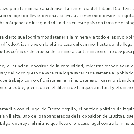
bazo para la minera canadiense. La sentencia del Tribunal Contenci
bían logrado llevar decenas activistas caminando desde la capital 
aba márgenes de inseguridad jurídica en este país con fama de ecologi
uera cierto que lográramos detener a la minera y a todo el apoyo polí
 Alfredo Arias y vive en la última casa del camino, hasta donde lle
ue los químicos de prueba de la minera contaminaron el río que pasa p
edo, el principal opositor de la comunidad, mientras recoge agua 
bra y del poco queso de vaca que logra sacar cada semana al poblado
uno que trabajó como oficinista en la mina. Este es un caserío aband
ntera pobre, prensada en el dilema de la riqueza natural y el diner
 amarilla con el logo de Frente Amplio, el partido político de izqui
ía Villalta, uno de los abanderados de la oposición de Crucitas, qued
Edgardo Araya, el mismo que llevó el proceso legal contra la minera