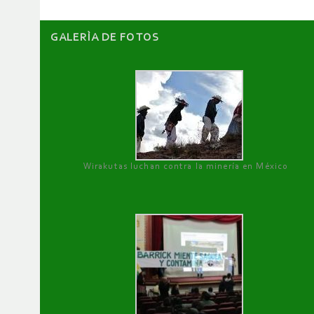
GALERÌA DE FOTOS
Wirakutas luchan contra la minería en México