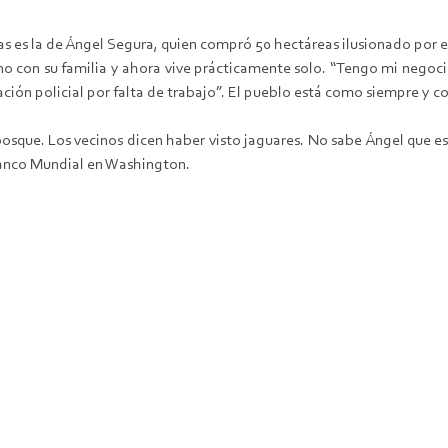
e esas es la de Ángel Segura, quien compró 50 hectáreas ilusionado por 
ino con su familia y ahora vive prácticamente solo. “Tengo mi negoc
ción policial por falta de trabajo”. El pueblo está como siempre y co
osque. Los vecinos dicen haber visto jaguares. No sabe Ángel que est
 Banco Mundial en Washington.