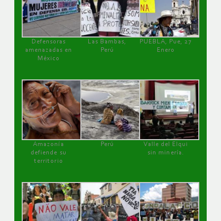
Defensoras
Las Bambas,
PUEBLA, Pue, 27
amenazadas en
Perú
Enero
México
Amazonía
Perú
Valle del Elqui
defiende su
sin minería.
territorio