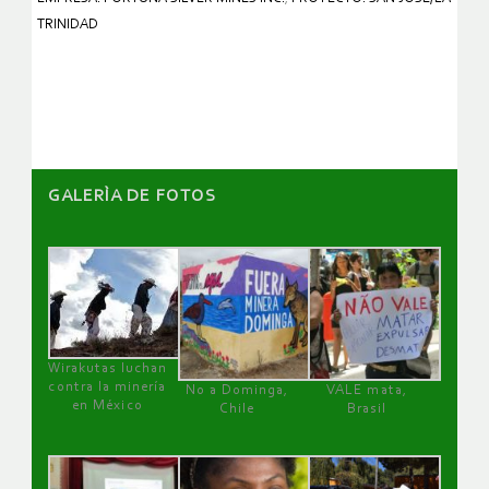
TRINIDAD
GALERÌA DE FOTOS
Wirakutas luchan
contra la minería
No a Dominga,
VALE mata,
en México
Chile
Brasil