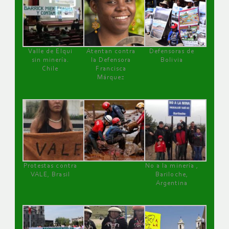
Valle de Elqui
Atentan contra
Defensoras de
sin minería.
la Defensora
Bolivia
Chile
Francisca
Márquez
Protestas contra
No a la minería ,
VALE, Brasil
Bariloche,
Argentina