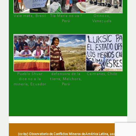
Vale mata, Brasil
Tía María no va !
Orinoco,
Perú
Venezuela
Pueblo Shuar
defensora de la
Caimanes, Chile
dice no a la
tierra, Melchora,
minería, Ecuador
Perú
(cc-by) Observatorio de Conflictos Mineros de América Latina, 2026