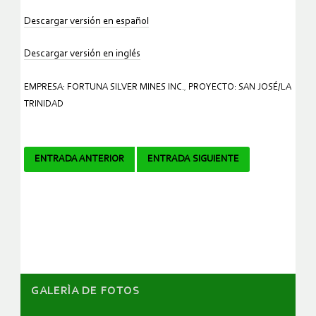
Descargar versión en español
Descargar versión en inglés
EMPRESA: FORTUNA SILVER MINES INC.
,
PROYECTO: SAN JOSÉ/LA
TRINIDAD
Navegador
ENTRADA ANTERIOR
ENTRADA SIGUIENTE
de
artículos
GALERÌA DE FOTOS