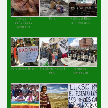
Amazonía
Perú
Valle del Elqui
defiende su
sin minería.
territorio
Vale mata, Brasil
Tía María no va !
Orinoco,
Perú
Venezuela