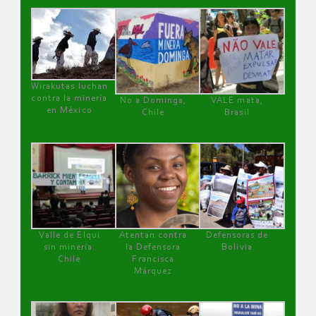
Wirakutas luchan
contra la minería
No a Dominga,
VALE mata,
en México
Chile
Brasil
Valle de Elqui
Atentan contra
Defensoras de
sin minería.
la Defensora
Bolivia
Chile
Francisca
Márquez