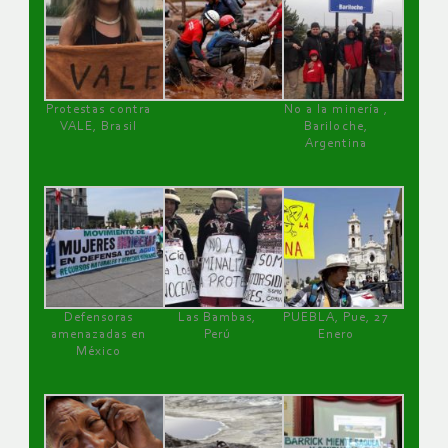
Protestas contra
No a la minería ,
VALE, Brasil
Bariloche,
Argentina
Defensoras
Las Bambas,
PUEBLA, Pue, 27
amenazadas en
Perú
Enero
México