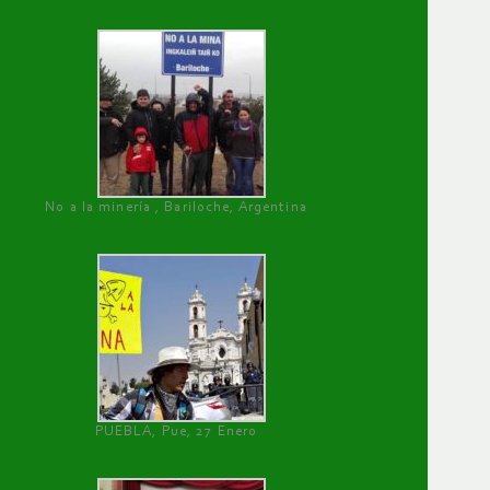
No a la minería , Bariloche, Argentina
PUEBLA, Pue, 27 Enero