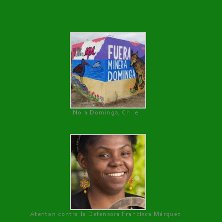
No a Dominga, Chile
Atentan contra la Defensora Francisca Márquez