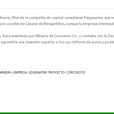
neira, filial de la compañía de capital canadiense Edgewater, que r
ipio coruñés de Cabana de Bergantiños, aunque la empresa interesad
ca, fue presentado por Mineira de Corcoesto S.L. y contaba con la De
upondría una inversión superior a los 110 millones de euros y posibi
MINEIRA
,
EMPRESA: EDGEWATER
,
PROYECTO: CORCOESTO