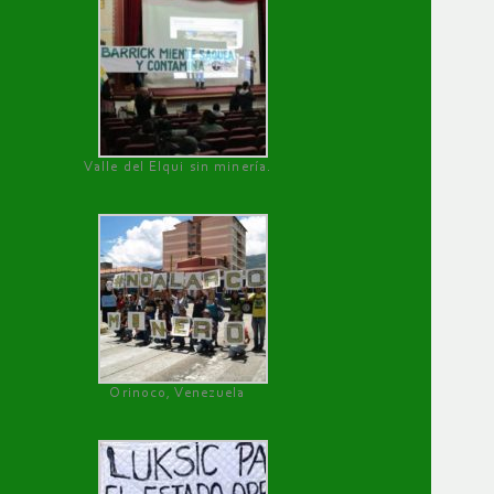
Valle del Elqui sin minería.
Orinoco, Venezuela