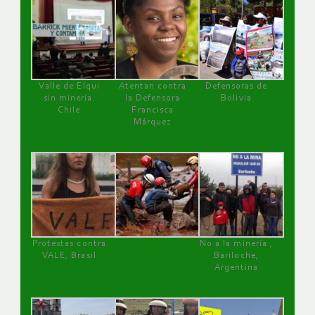
Valle de Elqui
Atentan contra
Defensoras de
sin minería.
la Defensora
Bolivia
Chile
Francisca
Márquez
Protestas contra
No a la minería ,
VALE, Brasil
Bariloche,
Argentina