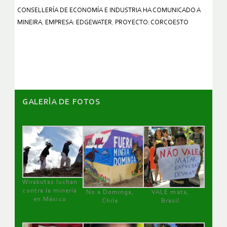
CONSELLERÍA DE ECONOMÍA E INDUSTRIA HA COMUNICADO A
MINEIRA
,
EMPRESA: EDGEWATER
,
PROYECTO: CORCOESTO
GALERÌA DE FOTOS
Wirakutas luchan
contra la minería
No a Dominga,
VALE mata,
en México
Chile
Brasil