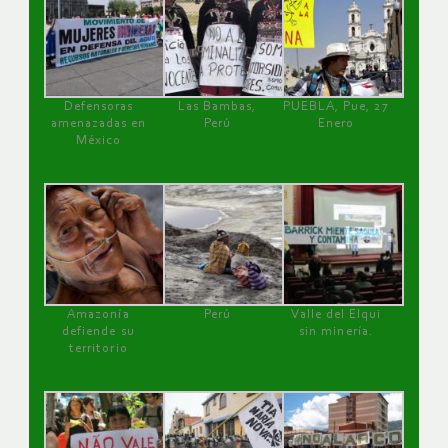
Defensoras
Las Bambas,
PUEBLA, Pue, 27
amenazadas en
Perú
Enero
México
Amazonía
Perú
Valle del Elqui
defiende su
sin minería.
territorio