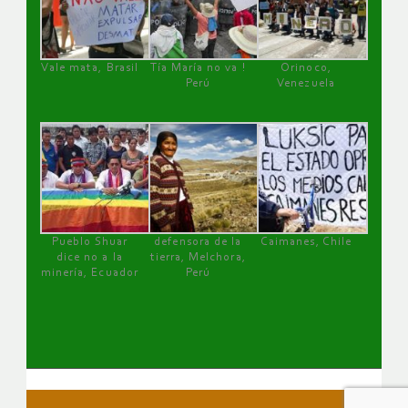
Vale mata, Brasil
Tía María no va !
Orinoco,
Perú
Venezuela
Pueblo Shuar
defensora de la
Caimanes, Chile
dice no a la
tierra, Melchora,
minería, Ecuador
Perú