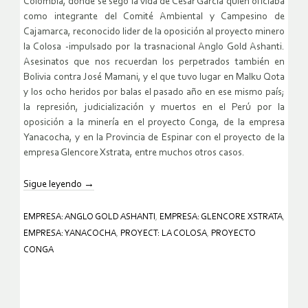
Colombia, donde se segó la vida de César García quien oficiaba
como integrante del Comité Ambiental y Campesino de
Cajamarca, reconocido lider de la oposición al proyecto minero
la Colosa -impulsado por la trasnacional Anglo Gold Ashanti.
Asesinatos que nos recuerdan los perpetrados también en
Bolivia contra José Mamani, y el que tuvo lugar en Malku Qota
y los ocho heridos por balas el pasado año en ese mismo país;
la represión, judicialización y muertos en el Perú por la
oposición a la minería en el proyecto Conga, de la empresa
Yanacocha, y en la Provincia de Espinar con el proyecto de la
empresa Glencore Xstrata, entre muchos otros casos.
Sigue leyendo
→
EMPRESA: ANGLO GOLD ASHANTI
,
EMPRESA: GLENCORE XSTRATA
,
EMPRESA: YANACOCHA
,
PROYECT: LA COLOSA
,
PROYECTO
CONGA