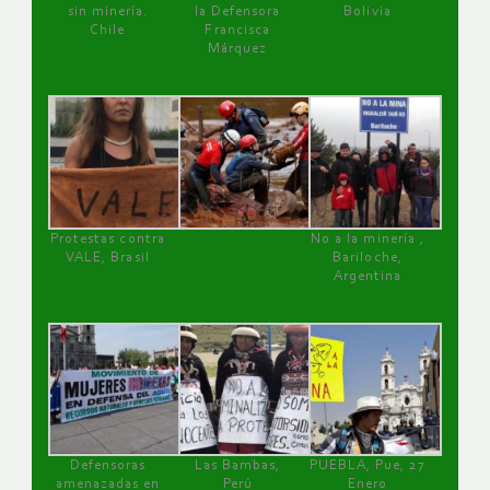
sin minería.
la Defensora
Bolivia
Chile
Francisca
Márquez
Protestas contra
No a la minería ,
VALE, Brasil
Bariloche,
Argentina
Defensoras
Las Bambas,
PUEBLA, Pue, 27
amenazadas en
Perú
Enero