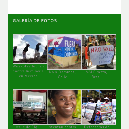
GALERÌA DE FOTOS
Wirakutas luchan
contra la minería
No a Dominga,
VALE mata,
en México
Chile
Brasil
Valle de Elqui
Atentan contra
Defensoras de