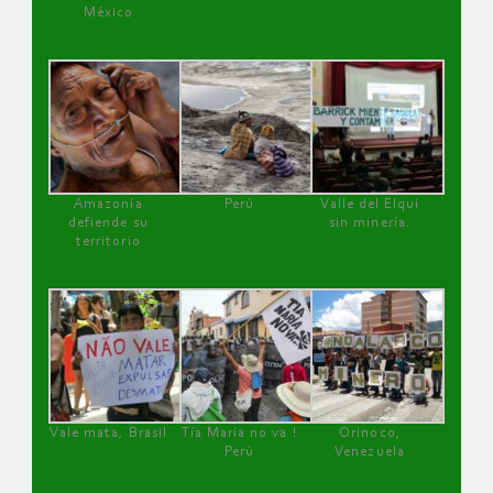
México
Amazonía
Perú
Valle del Elqui
defiende su
sin minería.
territorio
Vale mata, Brasil
Tía María no va !
Orinoco,
Perú
Venezuela