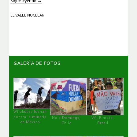
Sigue leyendo
→
EL VALLE NUCLEAR
GALERÌA DE FOTOS
Wirakutas luchan
contra la minería
No a Dominga,
VALE mata,
en México
Chile
Brasil