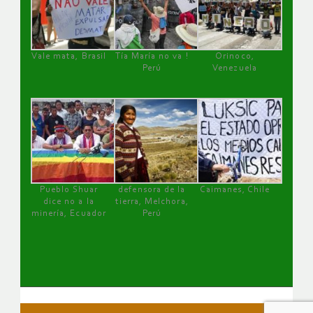
Vale mata, Brasil
Tía María no va !
Orinoco,
Perú
Venezuela
Pueblo Shuar
defensora de la
Caimanes, Chile
dice no a la
tierra, Melchora,
minería, Ecuador
Perú