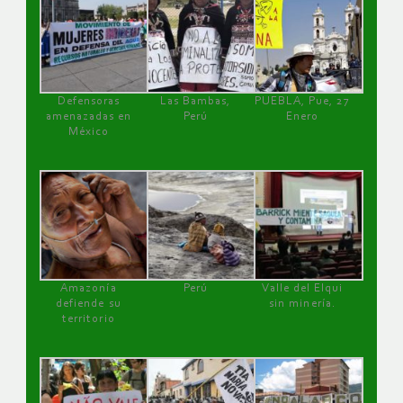
Defensoras
Las Bambas,
PUEBLA, Pue, 27
amenazadas en
Perú
Enero
México
Amazonía
Perú
Valle del Elqui
defiende su
sin minería.
territorio