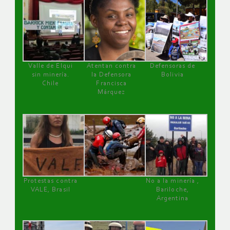
Valle de Elqui
Atentan contra
Defensoras de
sin minería.
la Defensora
Bolivia
Chile
Francisca
Márquez
Protestas contra
No a la minería ,
VALE, Brasil
Bariloche,
Argentina