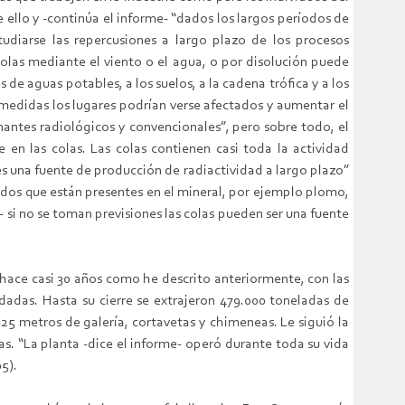
ello y -continúa el informe- “dados los largos períodos de
studiarse las repercusiones a largo plazo de los procesos
olas mediante el viento o el agua, o por disolución puede
de aguas potables, a los suelos, a la cadena trófica y a los
medidas los lugares podrían verse afectados y aumentar el
antes radiológicos y convencionales”, pero sobre todo, el
en las colas. Las colas contienen casi toda la actividad
 es una fuente de producción de radiactividad a largo plazo”
dos que están presentes en el mineral, por ejemplo plomo,
 si no se toman previsiones las colas pueden ser una fuente
 hace casi 30 años como he descrito anteriormente, con las
dadas. Hasta su cierre se extrajeron 479.000 toneladas de
25 metros de galería, cortavetas y chimeneas. Le siguió la
. “La planta -dice el informe- operó durante toda su vida
5).