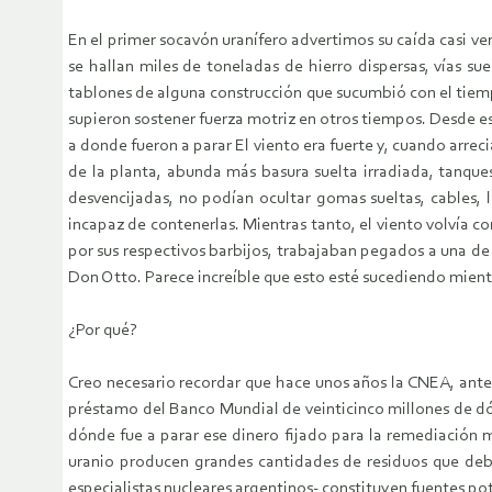
En el primer socavón uranífero advertimos su caída casi ve
se hallan miles de toneladas de hierro dispersas, vías s
tablones de alguna construcción que sucumbió con el tie
supieron sostener fuerza motriz en otros tiempos. Desde e
a donde fueron a parar El viento era fuerte y, cuando arrec
de la planta, abunda más basura suelta irradiada, tanques 
desvencijadas, no podían ocultar gomas sueltas, cables, 
incapaz de contenerlas. Mientras tanto, el viento volvía co
por sus respectivos barbijos, trabajaban pegados a una d
Don Otto. Parece increíble que esto esté sucediendo mientr
¿Por qué?
Creo necesario recordar que hace unos años la CNEA, ante
préstamo del Banco Mundial de veinticinco millones de dól
dónde fue a parar ese dinero fijado para la remediación 
uranio producen grandes cantidades de residuos que deben
especialistas nucleares argentinos- constituyen fuentes pot