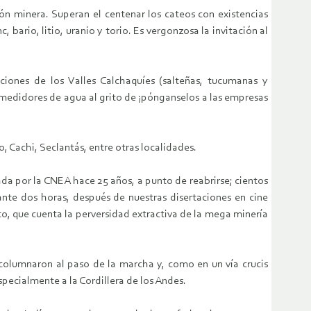
ón minera. Superan el centenar los cateos con existencias
bario, litio, uranio y torio. Es vergonzosa la invitación al
aciones de los Valles Calchaquíes (salteñas, tucumanas y
n medidores de agua al grito de ¡pónganselos a las empresas
, Cachi, Seclantás, entre otras localidades.
a por la CNEA hace 25 años, a punto de reabrirse; cientos
rante dos horas, después de nuestras disertaciones en cine
o, que cuenta la perversidad extractiva de la mega minería
ncolumnaron al paso de la marcha y, como en un vía crucis
pecialmente a la Cordillera de los Andes.