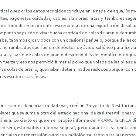
rtical que por los datos recogidos concluye en la napa de agua, 80 
ueltas, vagonetas oxidadas, cables, alambres, latas y tambores se
mpo. Todo diseminado entre escombreras de una explotación desola
se punto se puede divisar buena cantidad de colas de uranio derrumba
iaba, tapamos ojos y boca con un ocasional pañuelo, porque de las co
herrumbrados que fueron depósitos de ácido sulfúrico para lixiviar l
latas y parte de colas de uranio desprendidas del montículo origin
n fuerza y eso nos permitió filmar el polvo que volaba de las pilas 
e las colas de uranio, quemaban determinados residuos porque -como
as escribo estas líneas.
 insistentes denuncias ciudadanas, creó un Proyecto de Restitució
ares que se suma a otro del estado nacional de casi tres millones 
minera. Lo cierto es que en el propio informe del PRAMU la CNEA di
 ser gestionados en forma segura”, pero durante casi treinta año
enciales de repercusión química y radiológica, tanto para las person