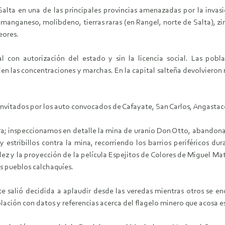
alta en una de las principales provincias amenazadas por la invasi
anganeso, molibdeno, tierras raras (en Rangel, norte de Salta), zinc, 
eores.
al con autorización del estado y sin la licencia social. Las pobl
den las concentraciones y marchas. En la capital salteña devolviero
invitados por los auto convocados de Cafayate, San Carlos, Angastaco
; inspeccionamos en detalle la mina de uranio Don Otto, abandonad
y estribillos contra la mina, recorriendo los barrios periféricos du
z y la proyección de la película Espejitos de Colores de Miguel Mat
es pueblos calchaquíes.
 salió decidida a aplaudir desde las veredas mientras otros se e
ación con datos y referencias acerca del flagelo minero que acosa es