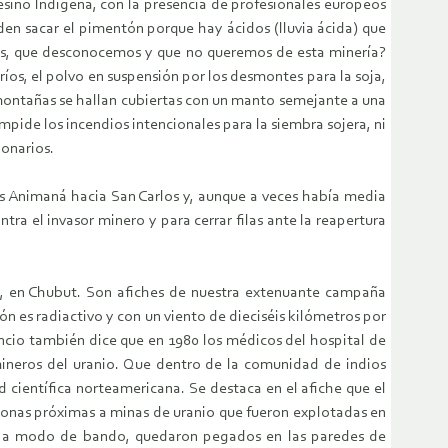
sino Indígena, con la presencia de profesionales europeos
den sacar el pimentón porque hay ácidos (lluvia ácida) que
emos, que desconocemos y que no queremos de esta minería?
ríos, el polvo en suspensión por los desmontes para la soja,
 montañas se hallan cubiertas con un manto semejante a una
pide los incendios intencionales para la siembra sojera, ni
ionarios.
s Animaná hacia San Carlos y, aunque a veces había media
 el invasor minero y para cerrar filas ante la reapertura
tre, en Chubut. Son afiches de nuestra extenuante campaña
n es radiactivo y con un viento de dieciséis kilómetros por
uncio también dice que en 1980 los médicos del hospital de
ineros del uranio. Que dentro de la comunidad de indios
d científica norteamericana. Se destaca en el afiche que el
zonas próximas a minas de uranio que fueron explotadas en
es, a modo de bando, quedaron pegados en las paredes de