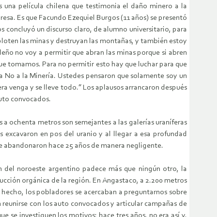
s una película chilena que testimonia el daño minero a la
rpresa. Es que Facundo Ezequiel Burgos (11 años) se presentó
 concluyó un discurso claro, de alumno universitario, para
ploten las minas y destruyan las montañas, y también estoy
rleño no voy a permitir que abran las minas porque si abren
 que tomamos. Para no permitir esto hay que luchar para que
da No a la Minería. Ustedes pensaron que solamente soy un
jera venga y se lleve todo.” Los aplausos arrancaron después
auto convocados.
 a ochenta metros son semejantes a las galerías uraníferas
 excavaron en pos del uranio y al llegar a esa profundad
que abandonaron hace 25 años de manera negligente.
cón del noroeste argentino padece más que ningún otro, la
oducción orgánica de la región. En Angastaco, a 2.200 metros
n hecho, los pobladores se acercaban a preguntarnos sobre
 reunirse con los auto convocados y articular campañas de
e se investiguen los motivos; hace tres años, no era así y,