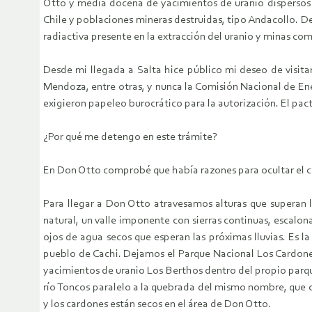
Otto y media docena de yacimientos de uranio dispersos 
Chile y poblaciones mineras destruidas, tipo Andacollo. De
radiactiva presente en la extracción del uranio y minas com
Desde mi llegada a Salta hice público mi deseo de visita
Mendoza, entre otras, y nunca la Comisión Nacional de Ene
exigieron papeleo burocrático para la autorización. El pacto
¿Por qué me detengo en este trámite?
En Don Otto comprobé que había razones para ocultar el cal
Para llegar a Don Otto atravesamos alturas que superan lo
natural, un valle imponente con sierras continuas, escalona
ojos de agua secos que esperan las próximas lluvias. Es l
pueblo de Cachi. Dejamos el Parque Nacional Los Cardones 
yacimientos de uranio Los Berthos dentro del propio parque
río Toncos paralelo a la quebrada del mismo nombre, que 
y los cardones están secos en el área de Don Otto.