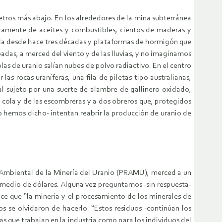
metros más abajo. En los alrededores de la mina subterránea
guramente de aceites y combustibles, cientos de maderas y
da desde hace tres décadas y plataformas de hormigón que
das, a merced del viento y de las lluvias, y no imaginamos
las de uranio salían nubes de polvo radiactivo. En el centro
as rocas uraníferas, una fila de piletas tipo australianas,
al sujeto por una suerte de alambre de gallinero oxidado,
de cola y de las escombreras y a dos obreros que, protegidos
 hemos dicho- intentan reabrir la producción de uranio de
n Ambiental de la Minería del Uranio (PRAMU), merced a un
y medio de dólares. Alguna vez preguntamos -sin respuesta-
ce que “la minería y el procesamiento de los minerales de
s se olvidaron de hacerlo. “Estos residuos -continúan los
as que trabajan en la industria como para los individuos del