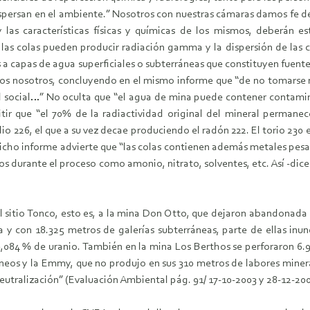
ispersan en el ambiente.” Nosotros con nuestras cámaras damos fe de 
 las características físicas y químicas de los mismos, deberán e
las colas pueden producir radiación gamma y la dispersión de las c
 a capas de agua superficiales o subterráneas que constituyen fuentes 
imos nosotros, concluyendo en el mismo informe que “de no tomarse 
ad social…” No oculta que “el agua de mina puede contener contamin
 que “el 70% de la radiactividad original del mineral permanece 
io 226, el que a su vez decae produciendo el radón 222. El torio 230
Dicho informe advierte que “las colas contienen además metales pesa
 durante el proceso como amonio, nitrato, solventes, etc. Así -dice-
al sitio Tonco, esto es, a la mina Don Otto, que dejaron abandonada
a y con 18.325 metros de galerías subterráneas, parte de ellas inun
,084 % de uranio. También en la mina Los Berthos se perforaron 6.9
os y la Emmy, que no produjo en sus 310 metros de labores mineras
 neutralización” (Evaluación Ambiental pág. 91/ 17-10-2003 y 28-12-200