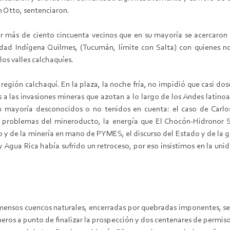
 Otto, sentenciaron.
r más de ciento cincuenta vecinos que en su mayoría se acercaro
dad Indígena Quilmes, (Tucumán, límite con Salta) con quienes n
os valles calchaquíes.
a región calchaquí. En la plaza, la noche fría, no impidió que casi do
as a las invasiones mineras que azotan a lo largo de los Andes lati
 mayoría desconocidos o no tenidos en cuenta: el caso de Carlo
 problemas del mineroducto, la energía que El Chocón-Hidronor S.
ro y de la minería en mano de PYMES, el discurso del Estado y de la
 Agua Rica había sufrido un retroceso, por eso insistimos en la unid
 inmensos cuencos naturales, encerradas por quebradas imponentes
ros a punto de finalizar la prospección y dos centenares de permisos 