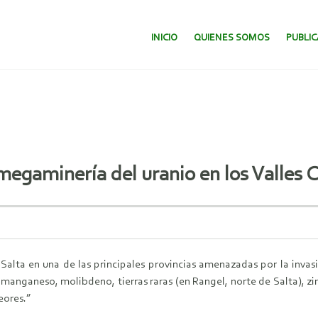
SALTAR AL CONTENIDO.
INICIO
QUIENES SOMOS
PUBLI
 megaminería del uranio en los Valles 
Salta en una de las principales provincias amenazadas por la invasi
anganeso, molibdeno, tierras raras (en Rangel, norte de Salta), zinc, 
eores.”