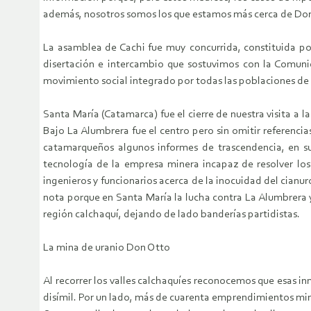
además, nosotros somos los que estamos más cerca de Don
La asamblea de Cachi fue muy concurrida, constituida po
disertación e intercambio que sostuvimos con la Comuni
movimiento social integrado por todas las poblaciones de l
Santa María (Catamarca) fue el cierre de nuestra visita a l
Bajo La Alumbrera fue el centro pero sin omitir referenci
catamarqueños algunos informes de trascendencia, en su
tecnología de la empresa minera incapaz de resolver los
ingenieros y funcionarios acerca de la inocuidad del cianu
nota porque en Santa María la lucha contra La Alumbrera y
región calchaquí, dejando de lado banderías partidistas.
La mina de uranio Don Otto
Al recorrer los valles calchaquíes reconocemos que esas
disímil. Por un lado, más de cuarenta emprendimientos mine