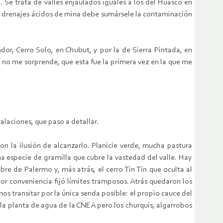
e trata de valles enjaulados iguales a los del Huasco en
los drenajes ácidos de mina debe sumársele la contaminación
or, Cerro Solo, en Chubut, y por la de Sierra Pintada, en
 no me sorprende, que esta fue la primera vez en la que me
laciones, que paso a detallar.
on la ilusión de alcanzarlo. Planicie verde, mucha pastura
una especie de gramilla que cubre la vastedad del valle. Hay
re de Palermo y, más atrás, el cerro Tin Tin que oculta al
or conveniencia fijó límites tramposos. Atrás quedaron los
s transitar por la única senda posible: el propio cauce del
a planta de agua de la CNEA pero los churquis, algarrobos