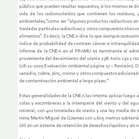
público que pueden resultar expuestos, si los mismos se d
vida de los radionucleidos que contienen los residuos, y
ambientales,”como ser “algunos productos radiactivos en 
trasladar partículas radiactivas y otros compuestos tóxicos
alimentos”. Es decir, la CNEA dice lo que siempre sostuv
índice de probabilidad de contraer cáncer e intranquilid
informe de la CNEA en el PRAMU es terminante al admitir
proveniente del decaimiento del uranio 238: torio 230 y rad
(28-12-2005 Evaluación Ambiental página 17 – Revisión). 
vanadio, cobre, zinc, cromo y otros compuestos adicionados
de contaminación ambiental a largo plazo.”
Estas generalidades de la CNEA las intenta aplicar luego 
colas y escombreras a la intemperie del viento y del agu
mineral, con 401 toneladas de uranio y una ley media de 0
mina Martín Miguel de Güemes con 1.605 metros subterráne
útil sin un sistema de retención de desechos líquidos y sin