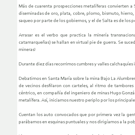
Más de cuarenta prospecciones metalíferas convierten a S
diseminadas de oro, plata, cobre, plomo, bismuto, hierro, m
saqueo por parte de los gobiernos, y el de Salta es de los p
Arrasar es el verbo que practica la minería transnacion
catamarqueñas) se hallan en virtual pie de guerra. Se suce
mineras!
Durante diez días recorrimos cumbres y valles calchaquíes 
Debatimos en Santa María sobre la mina Bajo La Alumbrera
de vecinos desfilaron con carteles, al ritmo de tambores 
céntrico, en compañía del ingeniero de minas Hugo Gonzále
metalífera. Así, iniciamos nuestro periplo por los principal
Cuentan los auto convocados que por primera vez la gente
parábamos en esquinas puntuales y nos dirigíamos a la pobl