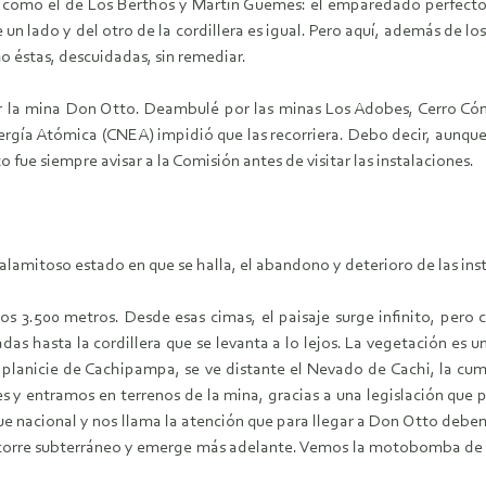
como el de Los Berthos y Martín Güemes: el emparedado perfecto. S
 un lado y del otro de la cordillera es igual. Pero aquí, además de 
o éstas, descuidadas, sin remediar.
r la mina Don Otto. Deambulé por las minas Los Adobes, Cerro Cónd
rgía Atómica (CNEA) impidió que las recorriera. Debo decir, aunque
 fue siempre avisar a la Comisión antes de visitar las instalaciones.
amitoso estado en que se halla, el abandono y deterioro de las insta
s 3.500 metros. Desde esas cimas, el paisaje surge infinito, pero c
das hasta la cordillera que se levanta a lo lejos. La vegetación es 
a planicie de Cachipampa, se ve distante el Nevado de Cachi, la cumb
y entramos en terrenos de la mina, gracias a una legislación que p
 nacional y nos llama la atención que para llegar a Don Otto debemo
corre subterráneo y emerge más adelante. Vemos la motobomba de l