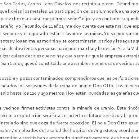
 de San Carlos, Arturo León Dávalos, nos recibió a pleno. Difundimo
 que lixivian los metales. La participación de los alumnos fue una so
s y tez chocolateada: me permite señor” dijo- y en contados segundos
carleño, yo Facundo, de 11 años, me doy cuenta que está mal que ex
el senador y el diputado están a favor de las minas. Yo siendo sanca
lantas y los animales morirán y se contaminarán los ríos y las aguas
más de doscientas personas haciendo marcha y le decían Si a la Vi
alizar quiero decirles que no hay que permitir que la empresa extran
 en San Carlos, quedó constituida una asamblea numerosa de vecinos 
a potable y pozos contaminados, comprendimos que las perforaciones
undados los socavones de la mina de uranio Don Otto. Los mineros
anio hasta los 120 y 190 metros. Hoy están inundadas las galerías 
 vecinos, firmes activistas contra la minería de uranio. Este rin
ciar la explotación será fatal, e incierto el futuro turístico y la pr
nstalado sino que goza de fuerte oposición. El no a Don Otto es u
onales y empleados de la salud del hospital de Angastaco, acordaron
tensión y artritis han aumentado significativamente y es hora de qu