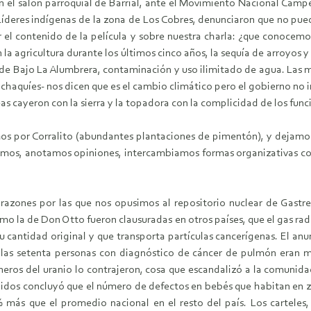
n el salón parroquial de Barrial, ante el Movimiento Nacional Campe
 Líderes indígenas de la zona de Los Cobres, denunciaron que no pue
tir el contenido de la película y sobre nuestra charla: ¿que conoc
 agricultura durante los últimos cinco años, la sequía de arroyos y 
co de Bajo La Alumbrera, contaminación y uso ilimitado de agua. Las
chaquíes- nos dicen que es el cambio climático pero el gobierno no im
s cayeron con la sierra y la topadora con la complicidad de los func
os por Corralito (abundantes plantaciones de pimentón), y dejamo
mos, anotamos opiniones, intercambiamos formas organizativas contra
nta razones por las que nos opusimos al repositorio nuclear de Gas
o la de Don Otto fueron clausuradas en otros países, que el gas radó
u cantidad original y que transporta partículas cancerígenas. El an
las setenta personas con diagnóstico de cáncer de pulmón eran m
ineros del uranio lo contrajeron, cosa que escandalizó a la comunida
nidos concluyó que el número de defectos en bebés que habitan en 
 más que el promedio nacional en el resto del país. Los cartel