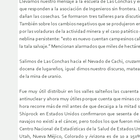
Llevamos nuestro mensaje a la escuela de Las Conchas y e
que responden a la asociación de Ingenieros sin frontera.
dañan las cosechas. Se formaron tres talleres para discu
También sobre los cambios negativos que se produjeron en la
por las voladuras de la actividad minera y el caso patéti
neblina persistente: “esto es nuevo cuentan campesinos cal
la tala salvaje.” Mencionan alarmados que miles de hectárea
Salimos de Las Conchas hacia el Nevado de Cachi, cruzam
docena de lugareños, igual dimos nuestro discurso, matea
de la mina de uranio.
Fue muy útil distribuir en los valles salteños las cuare
antinuclear y ahora muy útiles porque cuenta que minas com
hora recorre más de mil antes de que decaiga a la mitad s
Shiprock en Estados Unidos confirmaron que sesenta de 
navajos no existí a el cáncer, pero todos los que fueron m
Centro Nacional de Estadísticas de la Salud de Estados U
Utah, Nueva Méjico, Colorado y Arizona es de 10 a 150%