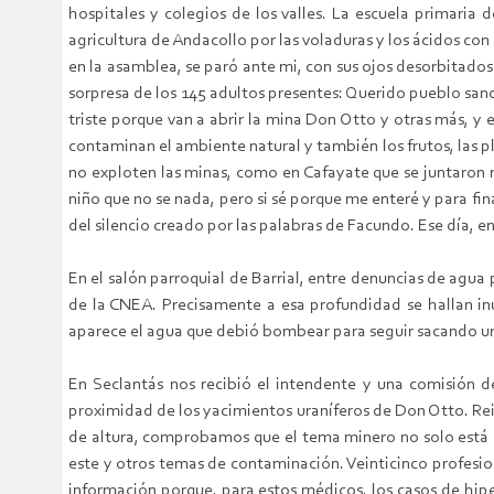
hospitales y colegios de los valles. La escuela primaria
agricultura de Andacollo por las voladuras y los ácidos con
en la asamblea, se paró ante mi, con sus ojos desorbitado
sorpresa de los 145 adultos presentes: Querido pueblo san
triste porque van a abrir la mina Don Otto y otras más, y 
contaminan el ambiente natural y también los frutos, las p
no exploten las minas, como en Cafayate que se juntaron 
niño que no se nada, pero si sé porque me enteré y para fin
del silencio creado por las palabras de Facundo. Ese día,
En el salón parroquial de Barrial, entre denuncias de agu
de la CNEA. Precisamente a esa profundidad se hallan in
aparece el agua que debió bombear para seguir sacando ur
En Seclantás nos recibió el intendente y una comisión de
proximidad de los yacimientos uraníferos de Don Otto. Reini
de altura, comprobamos que el tema minero no solo está i
este y otros temas de contaminación. Veinticinco profesi
información porque, para estos médicos, los casos de hiper