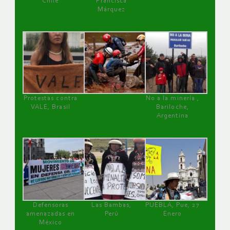
Chile
Francisca
Márquez
Protestas contra
No a la minería ,
VALE, Brasil
Bariloche,
Argentina
Defensoras
Las Bambas,
PUEBLA, Pue, 27
amenazadas en
Perú
Enero
México