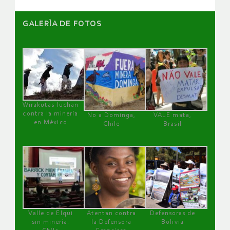
GALERÌA DE FOTOS
Wirakutas luchan
contra la minería
No a Dominga,
VALE mata,
en México
Chile
Brasil
Valle de Elqui
Atentan contra
Defensoras de
sin minería.
la Defensora
Bolivia