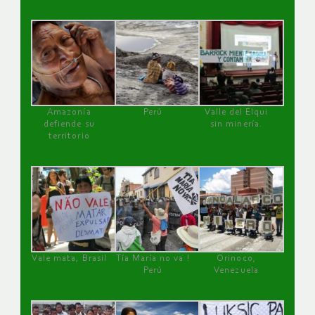
Amazonía
Perú
Valle del Elqui
defiende su
sin minería.
territorio
Vale mata, Brasil
Tía María no va !
Orinoco,
Perú
Venezuela