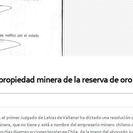
 propiedad minera de la reserva de or
, el primer Juzgado de Letras de Vallenar ha dictado una resolución
minera, que no tiene y está a nombre del empresario minero chileno-
os días diversas acciones legales en Chile, de la mano del abogado Ju