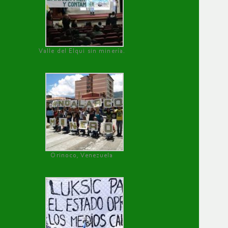
Valle del Elqui sin minería.
Orinoco, Venezuela