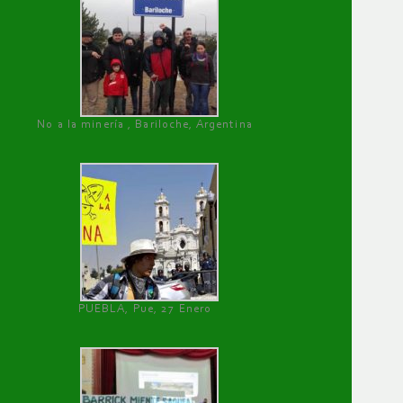
No a la minería , Bariloche, Argentina
PUEBLA, Pue, 27 Enero