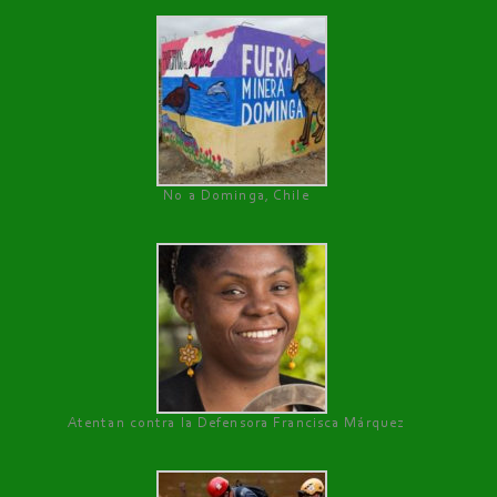
No a Dominga, Chile
Atentan contra la Defensora Francisca Márquez