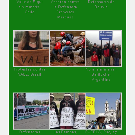
Valle de Elqui
Atentan contra
Defensoras de
sin minería.
la Defensora
Bolivia
Chile
Francisca
Márquez
Protestas contra
No a la minería ,
VALE, Brasil
Bariloche,
Argentina
Defensoras
Las Bambas,
PUEBLA, Pue, 27