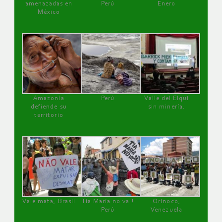
amenazadas en
Perú
Enero
México
Amazonía
Perú
Valle del Elqui
defiende su
sin minería.
territorio
Vale mata, Brasil
Tía María no va !
Orinoco,
Perú
Venezuela