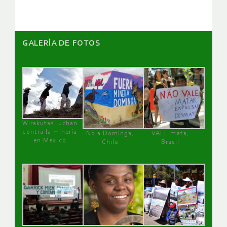
GALERÌA DE FOTOS
Wirakutas luchan
contra la minería
No a Dominga,
VALE mata,
en México
Chile
Brasil