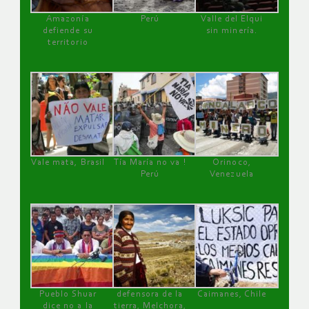
Amazonía
Perú
Valle del Elqui
defiende su
sin minería.
territorio
Vale mata, Brasil
Tía María no va !
Orinoco,
Perú
Venezuela
Pueblo Shuar
defensora de la
Caimanes, Chile
dice no a la
tierra, Melchora,