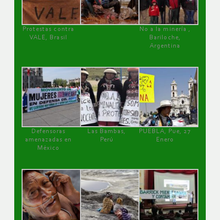
Protestas contra
No a la minería ,
VALE, Brasil
Bariloche,
Argentina
Defensoras
Las Bambas,
PUEBLA, Pue, 27
amenazadas en
Perú
Enero
México