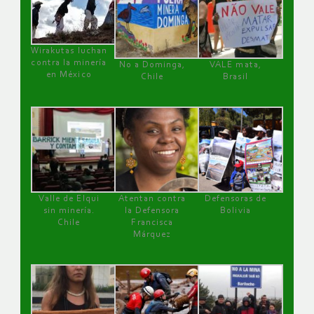
Wirakutas luchan
contra la minería
No a Dominga,
VALE mata,
en México
Chile
Brasil
Valle de Elqui
Atentan contra
Defensoras de
sin minería.
la Defensora
Bolivia
Chile
Francisca
Márquez