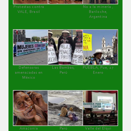
Protestas contra
No a la minería ,
VALE, Brasil
Bariloche,
Argentina
Defensoras
Las Bambas,
PUEBLA, Pue, 27
amenazadas en
Perú
Enero
México
Amazonía
Perú
Valle del Elqui