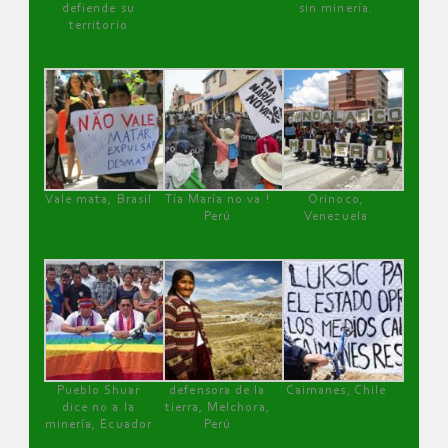
defiende su
sin minería.
territorio
Vale mata, Brasil
Tía María no va !
Orinoco,
Perú
Venezuela
Pueblo Shuar
defensora de la
Caimanes, Chile
dice no a la
tierra, Melchora,
minería, Ecuador
Perú