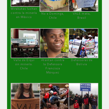
Wirakutas luchan
contra la minería
No a Dominga,
VALE mata,
en México
Chile
Brasil
Valle de Elqui
Atentan contra
Defensoras de
sin minería.
la Defensora
Bolivia
Chile
Francisca
Márquez