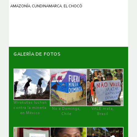
AMAZONÍA
,
CUNDINAMARCA
,
EL CHOCÓ
GALERÌA DE FOTOS
Wirakutas luchan
contra la minería
No a Dominga,
VALE mata,
en México
Chile
Brasil