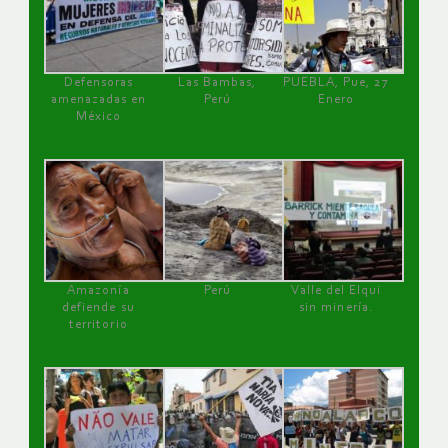
Defensoras
Las Bambas,
PUEBLA, Pue, 27
amenazadas en
Perú
Enero
México
Amazonía
Perú
Valle del Elqui
defiende su
sin minería.
territorio