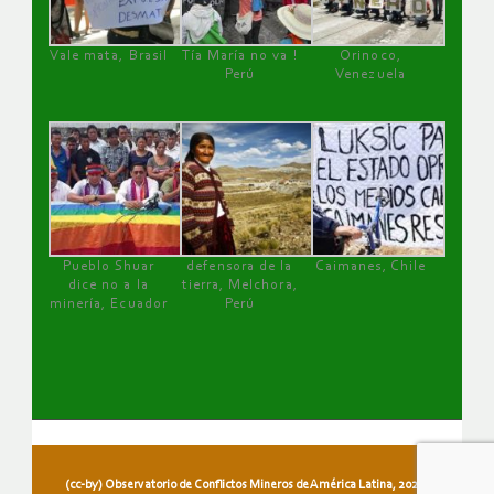
Vale mata, Brasil
Tía María no va !
Orinoco,
Perú
Venezuela
Pueblo Shuar
defensora de la
Caimanes, Chile
dice no a la
tierra, Melchora,
minería, Ecuador
Perú
(cc-by) Observatorio de Conflictos Mineros de América Latina, 2026