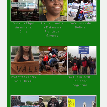
Valle de Elqui
Atentan contra
Defensoras de
sin minería.
la Defensora
Bolivia
Chile
Francisca
Márquez
Protestas contra
No a la minería ,
VALE, Brasil
Bariloche,
Argentina