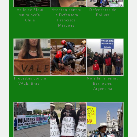
Valle de Elqui
Atentan contra
Defensoras de
sin minería.
la Defensora
Bolivia
Chile
Francisca
Márquez
Protestas contra
No a la minería ,
VALE, Brasil
Bariloche,
Argentina