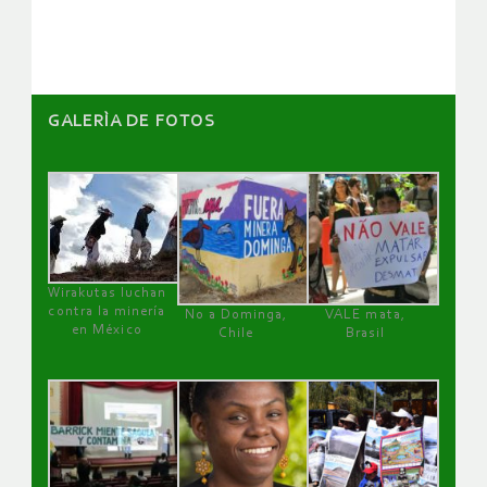
GALERÌA DE FOTOS
Wirakutas luchan
contra la minería
No a Dominga,
VALE mata,
en México
Chile
Brasil