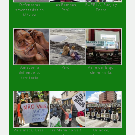
Defensoras
Las Bambas,
PUEBLA, Pue, 27
amenazadas en
Perú
Enero
México
Amazonía
Perú
Valle del Elqui
defiende su
sin minería.
territorio
Vale mata, Brasil
Tía María no va !
Orinoco,