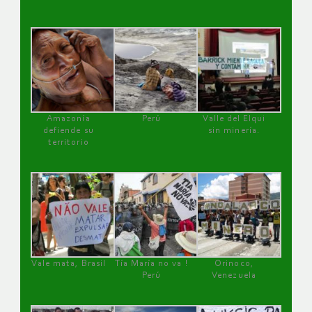
Amazonía
Perú
Valle del Elqui
defiende su
sin minería.
territorio
Vale mata, Brasil
Tía María no va !
Orinoco,
Perú
Venezuela