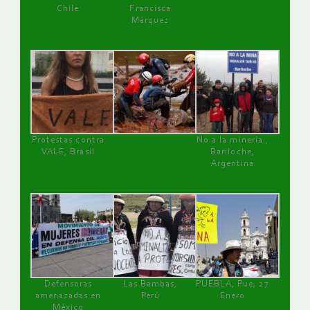
Chile
Francisca
Márquez
Protestas contra
No a la minería ,
VALE, Brasil
Bariloche,
Argentina
Defensoras
Las Bambas,
PUEBLA, Pue, 27
amenazadas en
Perú
Enero
México