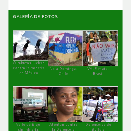
GALERÌA DE FOTOS
Wirakutas luchan
contra la minería
No a Dominga,
VALE mata,
en México
Chile
Brasil
Valle de Elqui
Atentan contra
Defensoras de
sin minería.
la Defensora
Bolivia