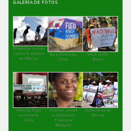
GALERÌA DE FOTOS
Wirakutas luchan
contra la minería
No a Dominga,
VALE mata,
en México
Chile
Brasil
Valle de Elqui
Atentan contra
Defensoras de
sin minería.
la Defensora
Bolivia
Chile
Francisca
Márquez