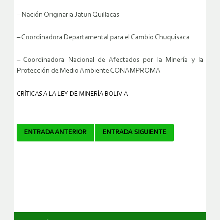
– Nación Originaria Jatun Quillacas
– Coordinadora Departamental para el Cambio Chuquisaca
– Coordinadora Nacional de Afectados por la Minería y la
Protección de Medio Ambiente CONAMPROMA
CRÍTICAS A LA LEY DE MINERÍA BOLIVIA
Navegador
ENTRADA ANTERIOR
ENTRADA SIGUIENTE
de
artículos