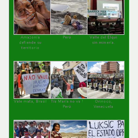
Amazonía
Perú
Valle del Elqui
defiende su
sin minería.
territorio
Vale mata, Brasil
Tía María no va !
Orinoco,
Perú
Venezuela