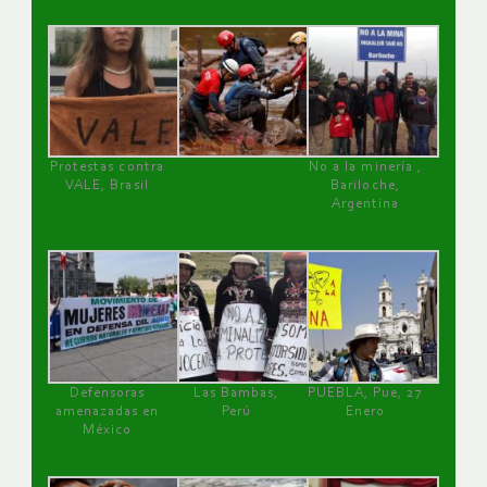
Protestas contra
No a la minería ,
VALE, Brasil
Bariloche,
Argentina
Defensoras
Las Bambas,
PUEBLA, Pue, 27
amenazadas en
Perú
Enero
México