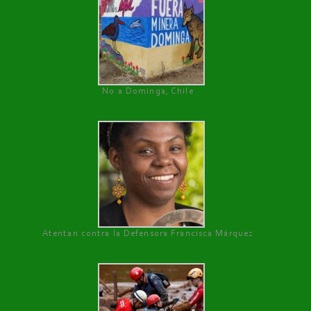
No a Dominga, Chile
Atentan contra la Defensora Francisca Márquez