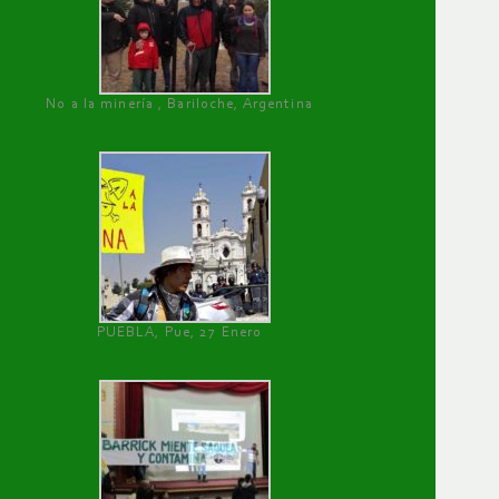
No a la minería , Bariloche, Argentina
PUEBLA, Pue, 27 Enero