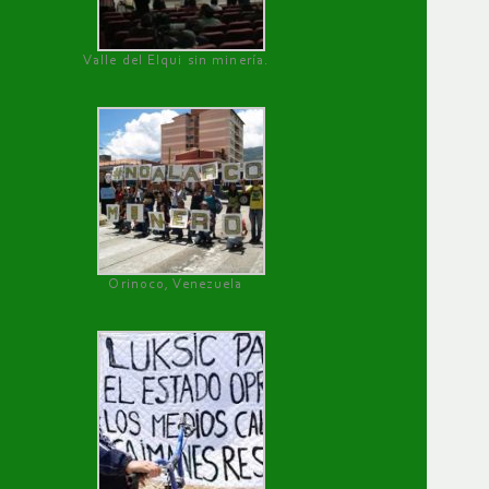
Valle del Elqui sin minería.
Orinoco, Venezuela