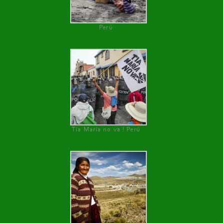
Perú
Tía María no va ! Perú