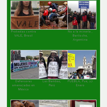
Protestas contra
No a la minería ,
VALE, Brasil
Bariloche,
Argentina
Defensoras
Las Bambas,
PUEBLA, Pue, 27
amenazadas en
Perú
Enero
México