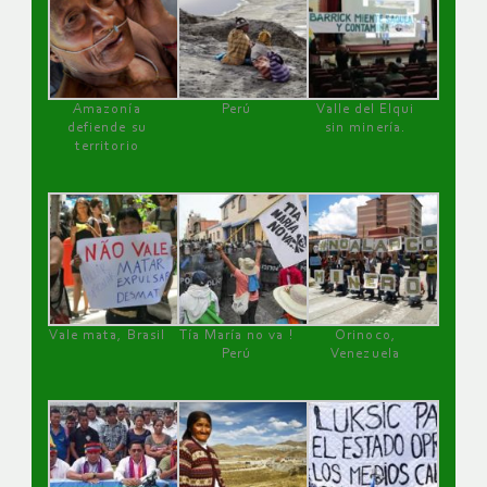
Amazonía
Perú
Valle del Elqui
defiende su
sin minería.
territorio
Vale mata, Brasil
Tía María no va !
Orinoco,
Perú
Venezuela