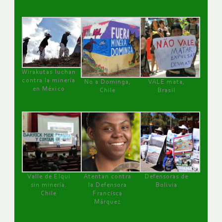
Wirakutas luchan
contra la minería
No a Dominga,
VALE mata,
en México
Chile
Brasil
Valle de Elqui
Atentan contra
Defensoras de
sin minería.
la Defensora
Bolivia
Chile
Francisca
Márquez