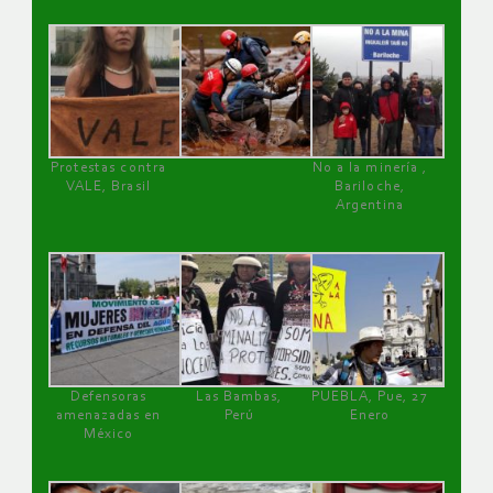
Protestas contra
No a la minería ,
VALE, Brasil
Bariloche,
Argentina
Defensoras
Las Bambas,
PUEBLA, Pue, 27
amenazadas en
Perú
Enero
México