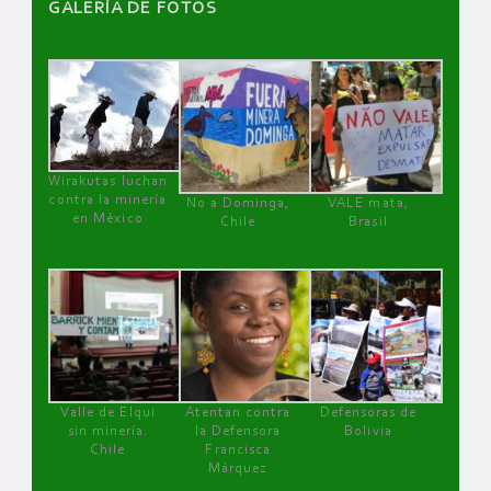
GALERÌA DE FOTOS
Wirakutas luchan
contra la minería
No a Dominga,
VALE mata,
en México
Chile
Brasil
Valle de Elqui
Atentan contra
Defensoras de
sin minería.
la Defensora
Bolivia
Chile
Francisca
Márquez