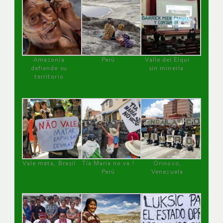
Amazonía
Perú
Valle del Elqui
defiende su
sin minería.
territorio
Vale mata, Brasil
Tía María no va !
Orinoco,
Perú
Venezuela