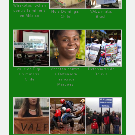
Wirakutas luchan
contra la minería
No a Dominga,
VALE mata,
en México
Chile
Brasil
Valle de Elqui
Atentan contra
Defensoras de
sin minería.
la Defensora
Bolivia
Chile
Francisca
Márquez