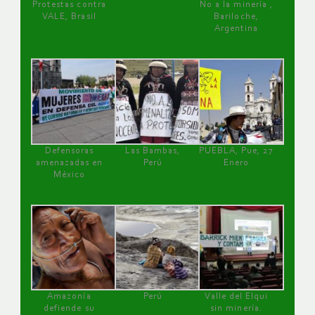
Protestas contra
No a la minería ,
VALE, Brasil
Bariloche,
Argentina
Defensoras
Las Bambas,
PUEBLA, Pue, 27
amenazadas en
Perú
Enero
México
Amazonía
Perú
Valle del Elqui
defiende su
sin minería.