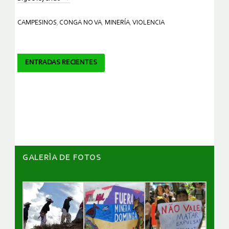
CAMPESINOS
,
CONGA NO VA
,
MINERÍA
,
VIOLENCIA
Navegador
ENTRADAS RECIENTES
de
artículos
GALERÌA DE FOTOS