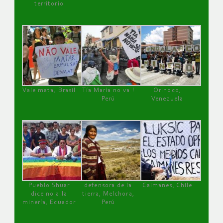
territorio
Vale mata, Brasil
Tía María no va !
Orinoco,
Perú
Venezuela
Pueblo Shuar
defensora de la
Caimanes, Chile
dice no a la
tierra, Melchora,
minería, Ecuador
Perú