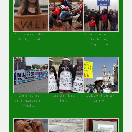
Protestas contra
No a la minería ,
VALE, Brasil
Bariloche,
Argentina
Defensoras
Las Bambas,
PUEBLA, Pue, 27
amenazadas en
Perú
Enero
México