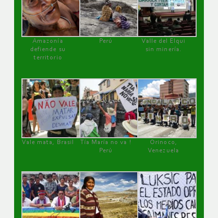
Amazonía
Perú
Valle del Elqui
defiende su
sin minería.
territorio
Vale mata, Brasil
Tía María no va !
Orinoco,
Perú
Venezuela