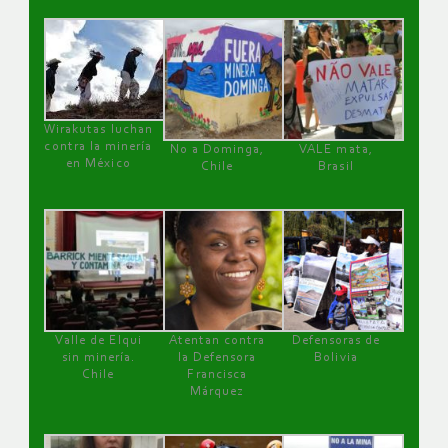
Wirakutas luchan
contra la minería
No a Dominga,
VALE mata,
en México
Chile
Brasil
Valle de Elqui
Atentan contra
Defensoras de
sin minería.
la Defensora
Bolivia
Chile
Francisca
Márquez