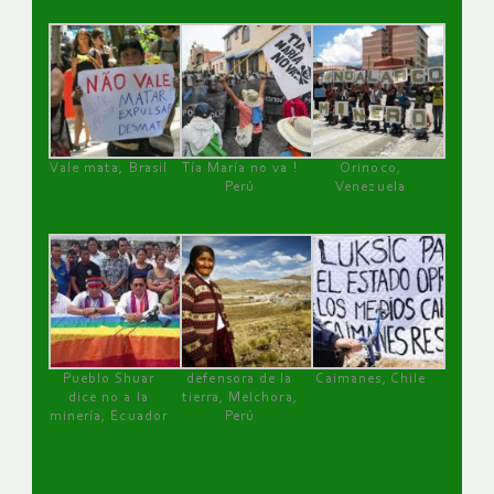
Vale mata, Brasil
Tía María no va !
Orinoco,
Perú
Venezuela
Pueblo Shuar
defensora de la
Caimanes, Chile
dice no a la
tierra, Melchora,
minería, Ecuador
Perú