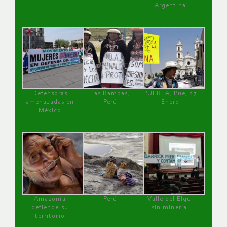
Argentina
Defensoras
Las Bambas,
PUEBLA, Pue, 27
amenazadas en
Perú
Enero
México
Amazonía
Perú
Valle del Elqui
defiende su
sin minería.
territorio