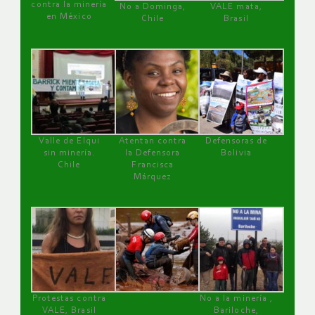
contra la minería
No a Dominga,
VALE mata,
en México
Chile
Brasil
Valle de Elqui
Atentan contra
Defensoras de
sin minería.
la Defensora
Bolivia
Chile
Francisca
Márquez
Protestas contra
No a la minería ,
VALE, Brasil
Bariloche,