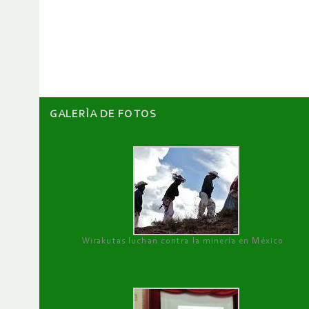
GALERÌA DE FOTOS
Wirakutas luchan contra la minería en México