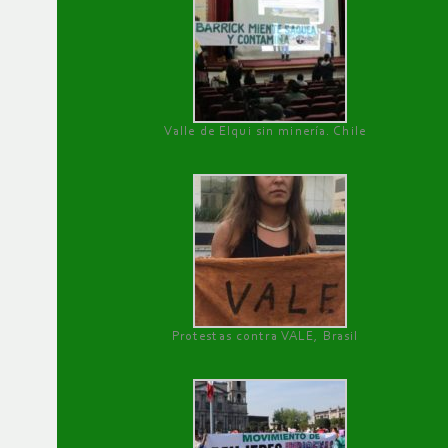
Valle de Elqui sin minería. Chile
Protestas contra VALE, Brasil