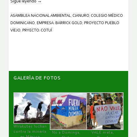
Sigue leyendo
→
ASAMBLEA NACIONAL AMBIENTAL
,
CIANURO
,
COLEGIO MÉDICO
DOMINICANO
,
EMPRESA: BARRICK GOLD
,
PROYECTO PUEBLO
VIEJO
,
PRYECTO: COTUÍ
GALERÌA DE FOTOS
Wirakutas luchan
contra la minería
No a Dominga,
VALE mata,
en México