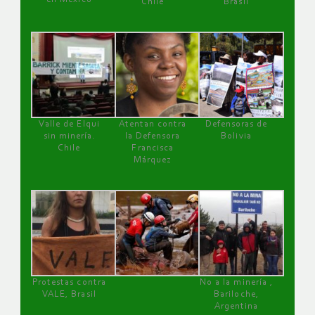
Chile
Brasil
Valle de Elqui
Atentan contra
Defensoras de
sin minería.
la Defensora
Bolivia
Chile
Francisca
Márquez
Protestas contra
No a la minería ,
VALE, Brasil
Bariloche,
Argentina