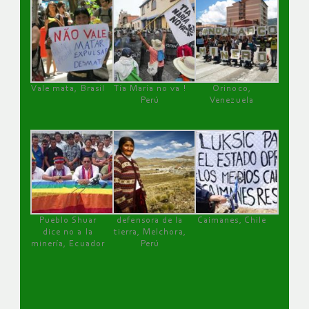
Vale mata, Brasil
Tía María no va !
Orinoco,
Perú
Venezuela
Pueblo Shuar
defensora de la
Caimanes, Chile
dice no a la
tierra, Melchora,
minería, Ecuador
Perú