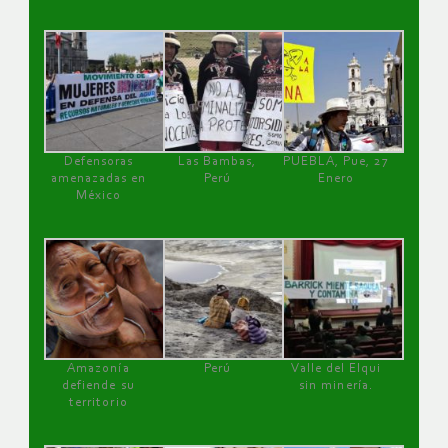
Defensoras
Las Bambas,
PUEBLA, Pue, 27
amenazadas en
Perú
Enero
México
Amazonía
Perú
Valle del Elqui
defiende su
sin minería.
territorio