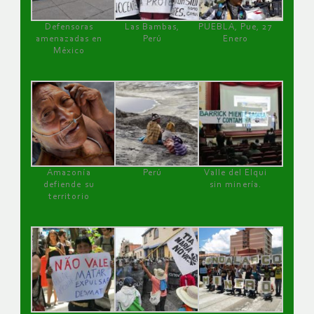
Defensoras
Las Bambas,
PUEBLA, Pue, 27
amenazadas en
Perú
Enero
México
Amazonía
Perú
Valle del Elqui
defiende su
sin minería.
territorio