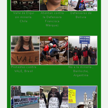
Valle de Elqui
Atentan contra
Defensoras de
sin minería.
la Defensora
Bolivia
Chile
Francisca
Márquez
Protestas contra
No a la minería ,
VALE, Brasil
Bariloche,
Argentina