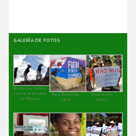
GALERÌA DE FOTOS
Wirakutas luchan
contra la minería
No a Dominga,
VALE mata,
en México
Chile
Brasil