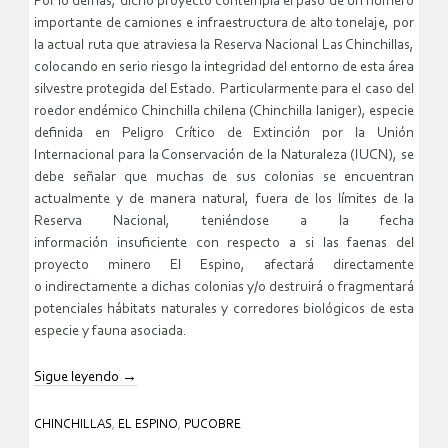
Por lo demás, dicho proyecto contempla el paso de un número
importante de camiones e
infraestructura de alto tonelaje, por
la actual ruta que atraviesa la Reserva Nacional Las
Chinchillas,
colocando en serio riesgo la integridad del entorno de esta área
silvestre protegida del
Estado.
Particularmente para el caso del
roedor endémico Chinchilla chilena (Chinchilla laniger),
especie
definida en Peligro Crítico de Extinción por la Unión
Internacional para la Conservación de
la Naturaleza (IUCN), se
debe señalar que muchas de sus colonias se encuentran
actualmente y de
manera natural, fuera de los límites de la
Reserva Nacional, teniéndose a la fecha
información
insuficiente con respecto a si las faenas del
proyecto minero El Espino, afectará directamente
o
indirectamente a dichas colonias y/o destruirá o fragmentará
potenciales hábitats naturales y
corredores biológicos de esta
especie y fauna asociada.
Sigue leyendo
→
CHINCHILLAS
,
EL ESPINO
,
PUCOBRE