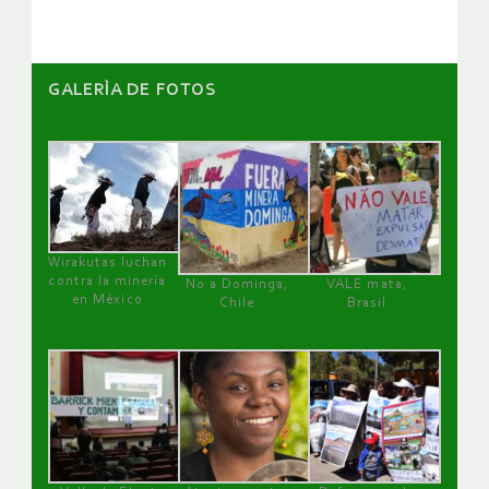
GALERÌA DE FOTOS
Wirakutas luchan
contra la minería
No a Dominga,
VALE mata,
en México
Chile
Brasil