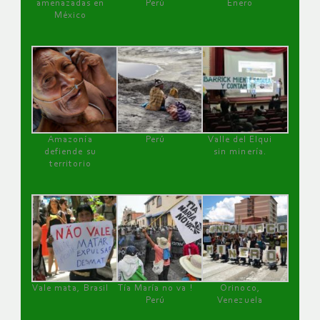
amenazadas en
Perú
Enero
México
Amazonía
Perú
Valle del Elqui
defiende su
sin minería.
territorio
Vale mata, Brasil
Tía María no va !
Orinoco,
Perú
Venezuela