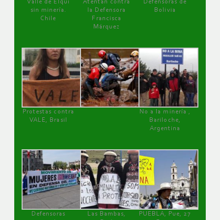
Valle de Elqui
Atentan contra
Defensoras de
sin minería.
la Defensora
Bolivia
Chile
Francisca
Márquez
Protestas contra
No a la minería ,
VALE, Brasil
Bariloche,
Argentina
Defensoras
Las Bambas,
PUEBLA, Pue, 27