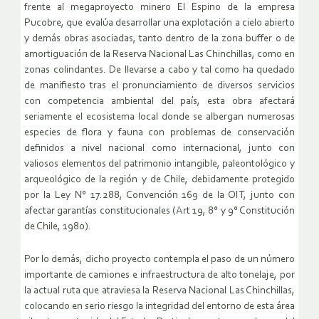
frente al megaproyecto minero El Espino de la empresa
Pucobre, que evalúa
desarrollar una explotación a cielo abierto
y demás obras asociadas, tanto dentro de la zona buffer
o de
amortiguación de la Reserva Nacional Las Chinchillas, como en
zonas colindantes. De llevarse
a cabo y tal como ha quedado
de manifiesto tras el pronunciamiento de diversos servicios
con
competencia ambiental del país, esta obra afectará
seriamente el ecosistema local donde se
albergan numerosas
especies de flora y fauna con problemas de conservación
definidos a nivel
nacional como internacional, junto con
valiosos elementos del patrimonio intangible,
paleontológico y
arqueológico de la región y de Chile, debidamente protegido
por la Ley N°
17.288, Convención 169 de la OIT, junto con
afectar garantías constitucionales (Art 19, 8° y 9°
Constitución
de Chile, 1980).
Por lo demás, dicho proyecto contempla el paso de un número
importante de camiones e
infraestructura de alto tonelaje, por
la actual ruta que atraviesa la Reserva Nacional Las
Chinchillas,
colocando en serio riesgo la integridad del entorno de esta área