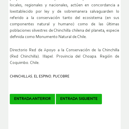
locales, regionales y nacionales, actúen en concordancia a
lo
establecido por ley y de sobremanera salvaguarden lo
referido a la conservación tanto del
ecosistema (en sus
componentes natural y humano) como de las últimas
poblaciones silvestres de
Chinchilla chilena del planeta, especie
definida como Monumento Natural de Chile.
Directorio Red de Apoyo a la Conservación de la Chinchilla
(Red Chinchilla).
Illapel. Provincia del Choapa. Región de
Coquimbo. Chile.
CHINCHILLAS
,
EL ESPINO
,
PUCOBRE
Navegador
ENTRADA ANTERIOR
ENTRADA SIGUIENTE
de
artículos