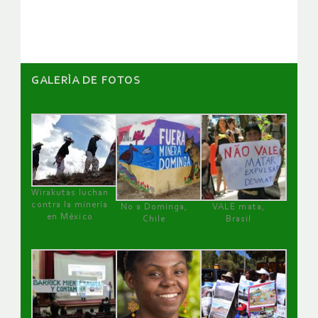
GALERÌA DE FOTOS
Wirakutas luchan
contra la minería
No a Dominga,
VALE mata,
en México
Chile
Brasil