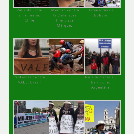
Valle de Elqui
Atentan contra
Defensoras de
sin minería.
la Defensora
Bolivia
Chile
Francisca
Márquez
Protestas contra
No a la minería ,
VALE, Brasil
Bariloche,
Argentina