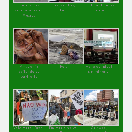
Defensoras
Las Bambas,
PUEBLA, Pue, 27
amenazadas en
Perú
Enero
México
Amazonía
Perú
Valle del Elqui
defiende su
sin minería.
territorio
Vale mata, Brasil
Tía María no va !
Orinoco,