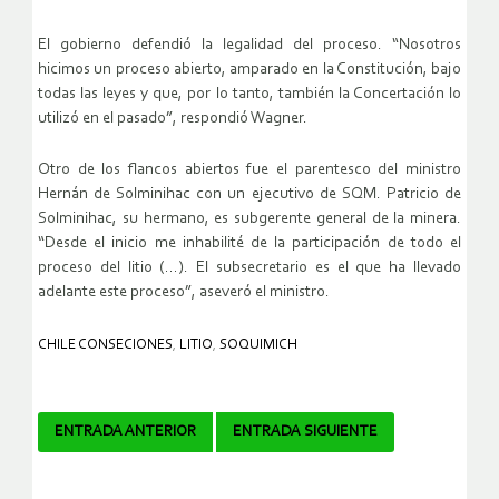
El gobierno defendió la legalidad del proceso. “Nosotros
hicimos un proceso abierto, amparado en la Constitución, bajo
todas las leyes y que, por lo tanto, también la Concertación lo
utilizó en el pasado”, respondió Wagner.
Otro de los flancos abiertos fue el parentesco del ministro
Hernán de Solminihac con un ejecutivo de SQM. Patricio de
Solminihac, su hermano, es subgerente general de la minera.
“Desde el inicio me inhabilité de la participación de todo el
proceso del litio (…). El subsecretario es el que ha llevado
adelante este proceso”, aseveró el ministro.
CHILE CONSECIONES
,
LITIO
,
SOQUIMICH
Navegador
ENTRADA ANTERIOR
ENTRADA SIGUIENTE
de