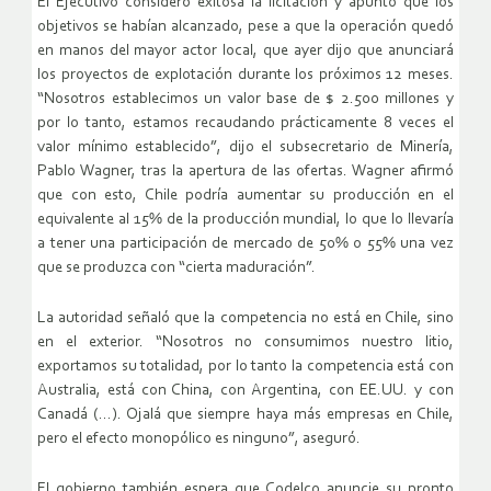
El Ejecutivo consideró exitosa la licitación y apuntó que los
objetivos se habían alcanzado, pese a que la operación quedó
en manos del mayor actor local, que ayer dijo que anunciará
los proyectos de explotación durante los próximos 12 meses.
“Nosotros establecimos un valor base de $ 2.500 millones y
por lo tanto, estamos recaudando prácticamente 8 veces el
valor mínimo establecido”, dijo el subsecretario de Minería,
Pablo Wagner, tras la apertura de las ofertas. Wagner afirmó
que con esto, Chile podría aumentar su producción en el
equivalente al 15% de la producción mundial, lo que lo llevaría
a tener una participación de mercado de 50% o 55% una vez
que se produzca con “cierta maduración”.
La autoridad señaló que la competencia no está en Chile, sino
en el exterior. “Nosotros no consumimos nuestro litio,
exportamos su totalidad, por lo tanto la competencia está con
Australia, está con China, con Argentina, con EE.UU. y con
Canadá (…). Ojalá que siempre haya más empresas en Chile,
pero el efecto monopólico es ninguno”, aseguró.
El gobierno también espera que Codelco anuncie su pronto