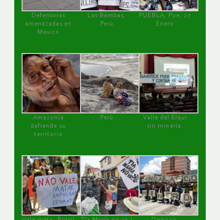
Defensoras
Las Bambas,
PUEBLA, Pue, 27
amenazadas en
Perú
Enero
México
Amazonía
Perú
Valle del Elqui
defiende su
sin minería.
territorio
Vale mata, Brasil
Tía María no va !
Orinoco,