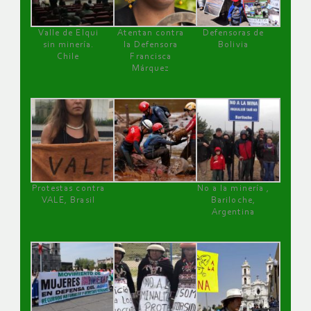
Valle de Elqui
Atentan contra
Defensoras de
sin minería.
la Defensora
Bolivia
Chile
Francisca
Márquez
Protestas contra
No a la minería ,
VALE, Brasil
Bariloche,
Argentina