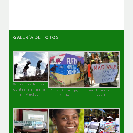
artículos
GALERÌA DE FOTOS
Wirakutas luchan
contra la minería
No a Dominga,
VALE mata,
en México
Chile
Brasil