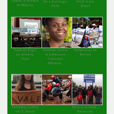
contra la minería
No a Dominga,
VALE mata,
en México
Chile
Brasil
Valle de Elqui
Atentan contra
Defensoras de
sin minería.
la Defensora
Bolivia
Chile
Francisca
Márquez
Protestas contra
No a la minería ,
VALE, Brasil
Bariloche,