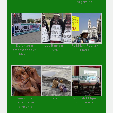
Argentina
Defensoras
Las Bambas,
PUEBLA, Pue, 27
amenazadas en
Perú
Enero
México
Amazonía
Perú
Valle del Elqui
defiende su
sin minería.
territorio