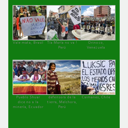
Vale mata, Brasil
Tía María no va !
Orinoco,
Perú
Venezuela
Pueblo Shuar
defensora de la
Caimanes, Chile
dice no a la
tierra, Melchora,
minería, Ecuador
Perú