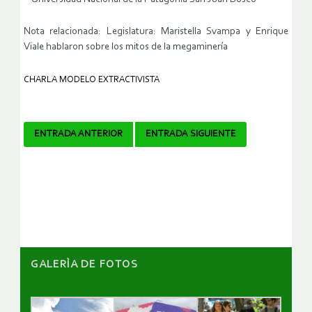
Nota relacionada: Legislatura: Maristella Svampa y Enrique
Viale hablaron sobre los mitos de la megaminería
CHARLA MODELO EXTRACTIVISTA
Navegador
ENTRADA ANTERIOR
ENTRADA SIGUIENTE
de
artículos
GALERÌA DE FOTOS