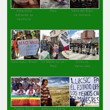
Amazonía
Perú
Valle del Elqui
defiende su
sin minería.
territorio
Vale mata, Brasil
Tía María no va !
Orinoco,
Perú
Venezuela
Pueblo Shuar
defensora de la
Caimanes, Chile