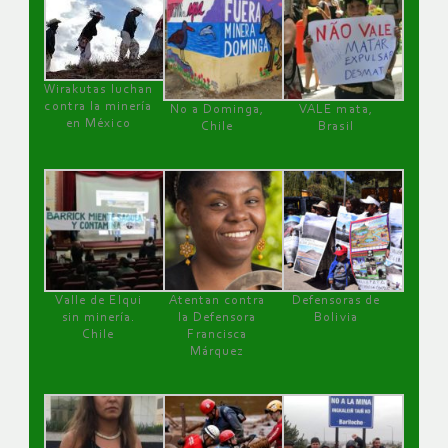
Wirakutas luchan
contra la minería
No a Dominga,
VALE mata,
en México
Chile
Brasil
Valle de Elqui
Atentan contra
Defensoras de
sin minería.
la Defensora
Bolivia
Chile
Francisca
Márquez