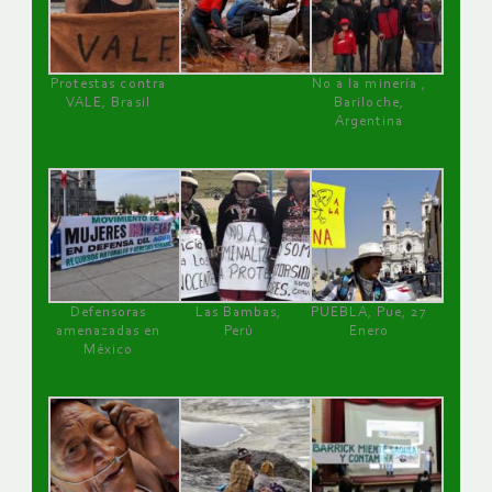
Protestas contra
No a la minería ,
VALE, Brasil
Bariloche,
Argentina
Defensoras
Las Bambas,
PUEBLA, Pue, 27
amenazadas en
Perú
Enero
México