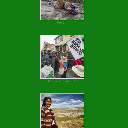
Perú
Tía María no va ! Perú