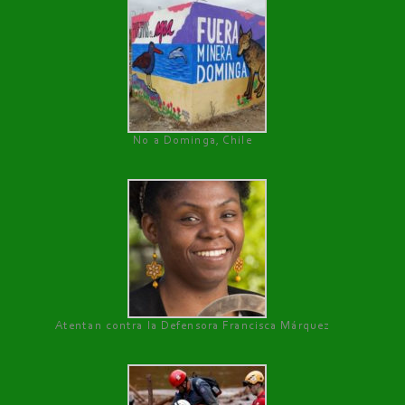
No a Dominga, Chile
Atentan contra la Defensora Francisca Márquez