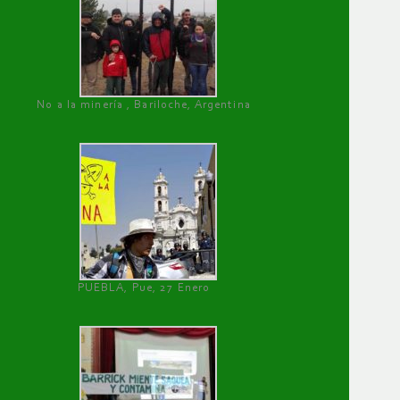
No a la minería , Bariloche, Argentina
PUEBLA, Pue, 27 Enero