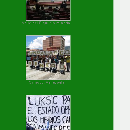
Valle del Elqui sin minería.
Orinoco, Venezuela