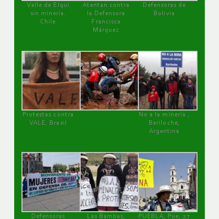
Valle de Elqui
Atentan contra
Defensoras de
sin minería.
la Defensora
Bolivia
Chile
Francisca
Márquez
Protestas contra
No a la minería ,
VALE, Brasil
Bariloche,
Argentina
Defensoras
Las Bambas,
PUEBLA, Pue, 27