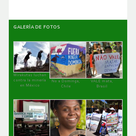
GALERÌA DE FOTOS
Wirakutas luchan
contra la minería
No a Dominga,
VALE mata,
en México
Chile
Brasil