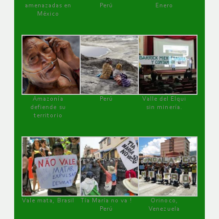
amenazadas en
Perú
Enero
México
Amazonía
Perú
Valle del Elqui
defiende su
sin minería.
territorio
Vale mata, Brasil
Tía María no va !
Orinoco,
Perú
Venezuela