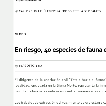
Sigue leyendo
→
CARLOS SLIM HELÚ
,
EMPRESA: FRISCO
,
TETELA DE OCAMPO
MEXICO
En riesgo, 40 especies de fauna 
29 AGOSTO, 2013
El dirigente de la asociación civil “Tetela hacia el fut
localidad, enclavada en la Sierra Norte, representa la in
mundo, de las cuales siete se encuentran amenazadas y 11 e
Los trabajos de extracción del yacimiento de oro están a ca