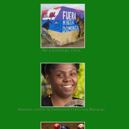
No a Dominga, Chile
Atentan contra la Defensora Francisca Márquez