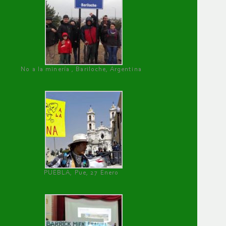
No a la minería , Bariloche, Argentina
PUEBLA, Pue, 27 Enero