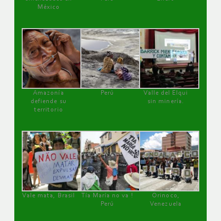
México
Amazonía
Perú
Valle del Elqui
defiende su
sin minería.
territorio
Vale mata, Brasil
Tía María no va !
Orinoco,
Perú
Venezuela