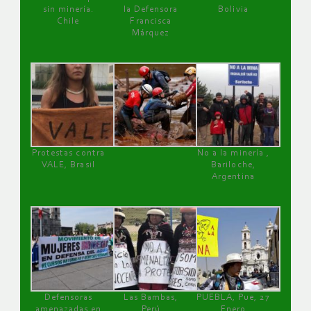
sin minería.
la Defensora
Bolivia
Chile
Francisca
Márquez
Protestas contra
No a la minería ,
VALE, Brasil
Bariloche,
Argentina
Defensoras
Las Bambas,
PUEBLA, Pue, 27
amenazadas en
Perú
Enero