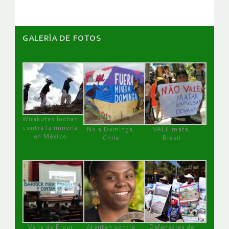
GALERÌA DE FOTOS
Wirakutas luchan
contra la minería
No a Dominga,
VALE mata,
en México
Chile
Brasil
Valle de Elqui
Atentan contra
Defensoras de