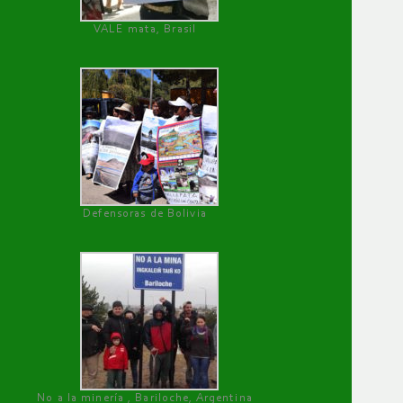
VALE mata, Brasil
Defensoras de Bolivia
No a la minería , Bariloche, Argentina