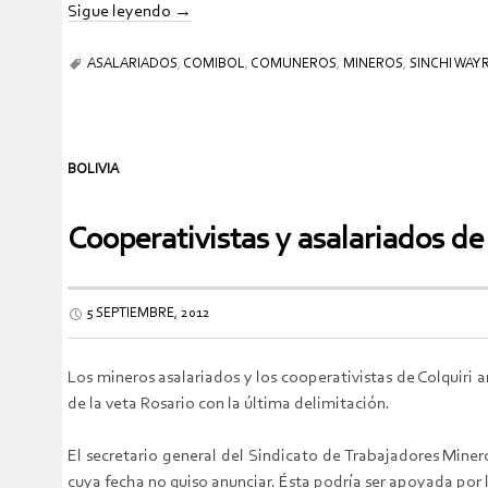
Sigue leyendo
→
ASALARIADOS
,
COMIBOL
,
COMUNEROS
,
MINEROS
,
SINCHI WAY
BOLIVIA
Cooperativistas y asalariados d
5 SEPTIEMBRE, 2012
Los mineros asalariados y los cooperativistas de Colquiri 
de la veta Rosario con la última delimitación.
El secretario general del Sindicato de Trabajadores Miner
cuya fecha no quiso anunciar. Ésta podría ser apoyada por 