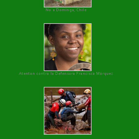
No a Dominga, Chile
Atentan contra la Defensora Francisca Márquez