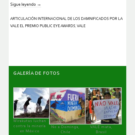
Sigue leyendo
→
ARTICULACIÓN INTERNACIONAL DE LOS DAMNIFICADOS POR LA
VALE EL PREMIO PUBLIC EYE AWARDS
,
VALE
GALERÌA DE FOTOS
Wirakutas luchan
contra la minería
No a Dominga,
VALE mata,
en México
Chile
Brasil