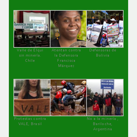
Valle de Elqui
Atentan contra
Defensoras de
sin minería.
la Defensora
Bolivia
Chile
Francisca
Márquez
Protestas contra
No a la minería ,
VALE, Brasil
Bariloche,
Argentina