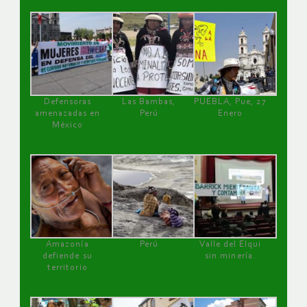
Defensoras
Las Bambas,
PUEBLA, Pue, 27
amenazadas en
Perú
Enero
México
Amazonía
Perú
Valle del Elqui
defiende su
sin minería.
territorio