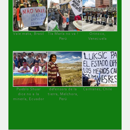
Vale mata, Brasil
Tía María no va !
Orinoco,
Perú
Venezuela
Pueblo Shuar
defensora de la
Caimanes, Chile
dice no a la
tierra, Melchora,
minería, Ecuador
Perú