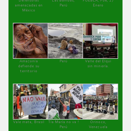
Defensoras
Las Bambas,
PUEBLA, Pue, 27
amenazadas en
Perú
Enero
México
Amazonía
Perú
Valle del Elqui
defiende su
sin minería.
territorio
Vale mata, Brasil
Tía María no va !
Orinoco,
Perú
Venezuela