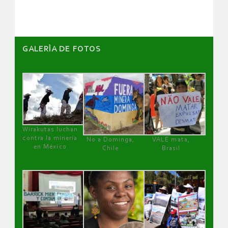
artículos
GALERÌA DE FOTOS
Wirakutas luchan
contra la minería
No a Dominga,
VALE mata,
en México
Chile
Brasil