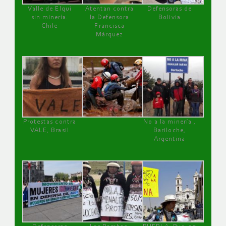
Valle de Elqui
Atentan contra
Defensoras de
sin minería.
la Defensora
Bolivia
Chile
Francisca
Márquez
Protestas contra
No a la minería ,
VALE, Brasil
Bariloche,
Argentina