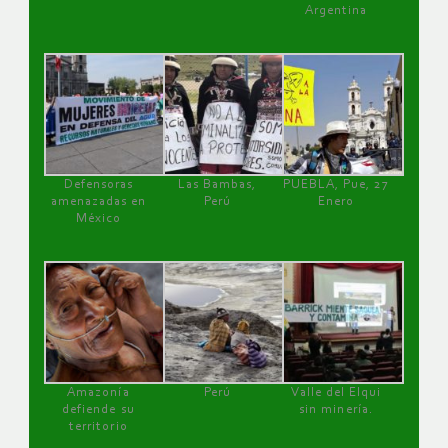
Argentina
Defensoras
Las Bambas,
PUEBLA, Pue, 27
amenazadas en
Perú
Enero
México
Amazonía
Perú
Valle del Elqui
defiende su
sin minería.
territorio