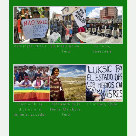
Vale mata, Brasil
Tía María no va !
Orinoco,
Perú
Venezuela
Pueblo Shuar
defensora de la
Caimanes, Chile
dice no a la
tierra, Melchora,
minería, Ecuador
Perú