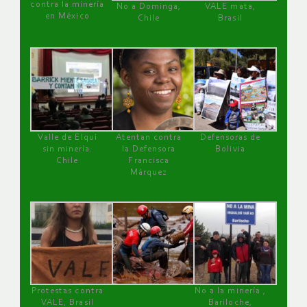
contra la minería
No a Dominga,
VALE mata,
en México
Chile
Brasil
Valle de Elqui
Atentan contra
Defensoras de
sin minería.
la Defensora
Bolivia
Chile
Francisca
Márquez
Protestas contra
No a la minería ,
VALE, Brasil
Bariloche,