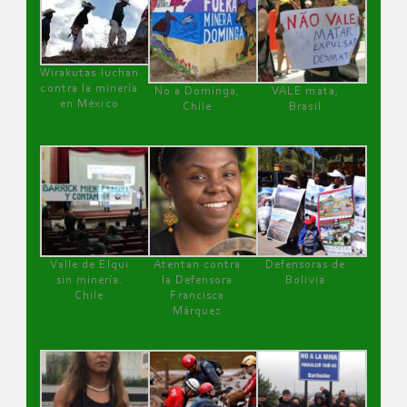
Wirakutas luchan
contra la minería
No a Dominga,
VALE mata,
en México
Chile
Brasil
Valle de Elqui
Atentan contra
Defensoras de
sin minería.
la Defensora
Bolivia
Chile
Francisca
Márquez