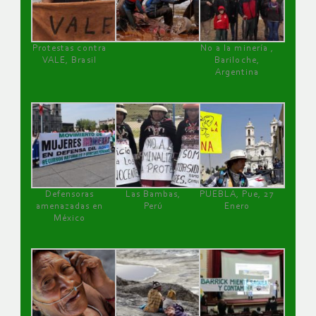
Protestas contra
No a la minería ,
VALE, Brasil
Bariloche,
Argentina
Defensoras
Las Bambas,
PUEBLA, Pue, 27
amenazadas en
Perú
Enero
México