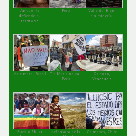
Amazonía
Perú
Valle del Elqui
defiende su
sin minería.
territorio
Vale mata, Brasil
Tía María no va !
Orinoco,
Perú
Venezuela
Pueblo Shuar
defensora de la
Caimanes, Chile