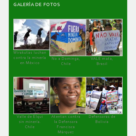
GALERÌA DE FOTOS
Wirakutas luchan
contra la minería
No a Dominga,
VALE mata,
en México
Chile
Brasil
Valle de Elqui
Atentan contra
Defensoras de
sin minería.
la Defensora
Bolivia
Chile
Francisca
Márquez