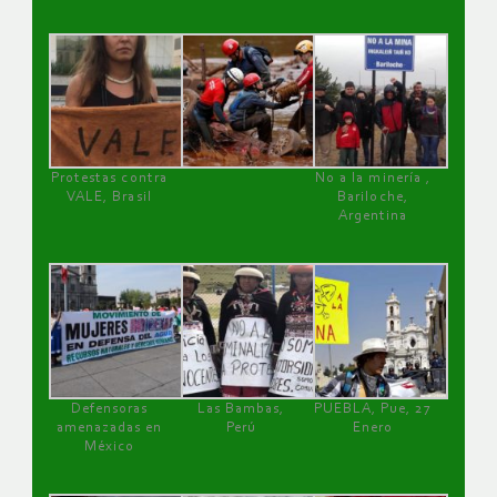
Protestas contra
No a la minería ,
VALE, Brasil
Bariloche,
Argentina
Defensoras
Las Bambas,
PUEBLA, Pue, 27
amenazadas en
Perú
Enero
México