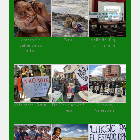
Amazonía
Perú
Valle del Elqui
defiende su
sin minería.
territorio
Vale mata, Brasil
Tía María no va !
Orinoco,
Perú
Venezuela