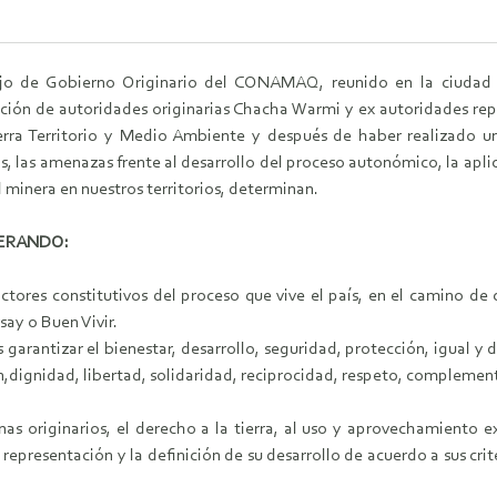
jo de Gobierno Originario del CONAMAQ, reunido en la ciudad 
ación de autoridades originarias Chacha Warmi y ex autoridades repr
erra Territorio y Medio Ambiente y después de haber realizado un 
os, las amenazas frente al desarrollo del proceso autonómico, la aplic
 minera en nuestros territorios, determinan.
ERANDO:
tores constitutivos del proceso que vive el país, en el camino de 
ay o Buen Vivir.
s garantizar el bienestar, desarrollo, seguridad, protección, igual y
n,dignidad, libertad, solidaridad, reciprocidad, respeto, complemen
nas originarios, el derecho a la tierra, al uso y aprovechamiento ex
representación y la definición de su desarrollo de acuerdo a sus crit