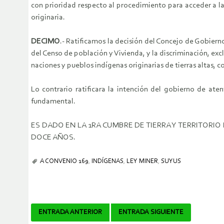
con prioridad respecto al procedimiento para acceder a la 
originaria.
DECIMO
.- Ratificamos la decisión del Concejo de Gobierno
del Censo de población y Vivienda, y la discriminación, exc
naciones y pueblos indígenas originarias de tierras altas, 
Lo contrario ratificara la intención del gobierno de aten
fundamental.
ES DADO EN LA 1RA CUMBRE DE TIERRA Y TERRITORI
DOCE AÑOS.
A CONVENIO 169
,
INDÍGENAS
,
LEY MINER
,
SUYUS
Navegador
ENTRADA ANTERIOR
ENTRADA SIGUIENTE