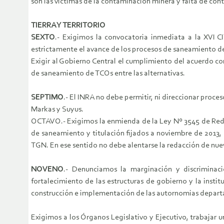
son las víctimas de la contaminación minera y falta de cont
TIERRA Y TERRITORIO
SEXTO
.- Exigimos la convocatoria inmediata a la XVI C
estrictamente el avance de los procesos de saneamiento de 
Exigir al Gobierno Central el cumplimiento del acuerdo co
de saneamiento de TCOs entre las alternativas.
SEPTIMO
.- El INRA no debe permitir, ni direccionar proce
Markas y Suyus.
OCTAVO.- Exigimos la enmienda de la Ley Nº 3545 de Reducc
de saneamiento y titulación fijados a noviembre de 2013, d
TGN. En ese sentido no debe alentarse la redacción de nue
NOVENO
.- Denunciamos la marginación y discriminac
fortalecimiento de las estructuras de gobierno y la insti
construcción e implementación de las autornomias depart
Exigimos a los Órganos Legislativo y Ejecutivo, trabajar 