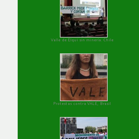
Valle de Elqui sin minería. Chile
Protestas contra VALE, Brasil