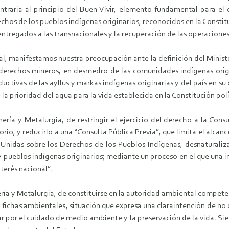
ontraria al principio del Buen Vivir, elemento fundamental para el
echos de los pueblos indígenas originarios, reconocidos en la Constit
ntregados a las transnacionales y la recuperación de las operacion
al, manifestamos nuestra preocupación ante la definición del Minist
 derechos mineros, en desmedro de las comunidades indígenas origi
ductivas de las ayllus y markas indígenas originarias y del país en 
 la prioridad del agua para la vida establecida en la Constitución pol
ería y Metalurgia, de restringir el ejercicio del derecho a la Consu
orio, y reducirlo a una “Consulta Pública Previa”, que limita el alcanc
 Unidas sobre los Derechos de los Pueblos Indígenas, desnaturaliz
 y pueblos indígenas originarios; mediante un proceso en el que una i
terés nacional”.
ría y Metalurgia, de constituirse en la autoridad ambiental competent
y fichas ambientales, situación que expresa una claraintención de no 
r por el cuidado de medio ambiente y la preservación de la vida. Sien