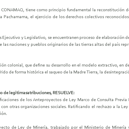
 CONAMAQ, tiene como principio fundamental la reconstitución de lo
la Pachamama, el ejercicio de los derechos colectivos reconocidos 
s Ejecutivo y Legislativo, se encuentranen proceso de elaboración de
e las naciones y pueblos originarios de las tierras altas del país r
ión colonial, que define su desarrollo en el modelo extractivo, en d
frido de forma histórica el saqueo de la Madre Tierra, la desintegraci
uso de legitimasatribuciones, RESUELVE:
ficaciones de los Anteproyectos de Ley Marco de Consulta Previa 
 otras organizaciones sociales. Ratificando el rechazo a la Ley d
ión.
ecto de Ley de Minería, trabajado por el Ministerio de Minería 