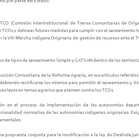
rol por parte del Estado.
ITCO (Comisión Interinstitucional de Tierras Comunitarias de Orig
TCOs y delinear futuras medidas para cumplir con el saneamiento tota
n la VIII Marcha indígena Originaria de gestión de recursos ante el 
sos de tipos de saneamiento Simple y CATSAN dentro de los territorio
ión Comunitaria de la Reforma Agraria, en sus artículos referidos a
ebiendo rectificarse los mismos para permitir el saneamiento y titul
vas leyes en temas agrarios que atenten contra los TCOs.
ión en el proceso de implementación de las autonomías depart
tucionalidad normativa de las autonomías indigenas originarias. Ex
amentales.
una propuesta conjunta para la modificación a la ley de Deslinde ju