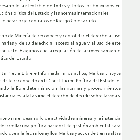
 desarrollo sustentable de todas y todos los bolivianos en
ución Política del Estado y las normas internacionales.
es mineras bajo contratos de Riesgo Compartido.
erio de Minería de reconocer y consolidar el derecho al uso
narias y de su derecho al acceso al agua y al uso de este
su conjunto. Exigimos que la regulación del aprovechamiento
ítica del Estado.
lta Previa Libre e Informada, a los ayllus, Markas y suyus
e de lo reconocido en la Constitución Política del Estado, el
ando la libre determinación, las normas y procedimientos
nstancia estatal asume el derecho de decidir sobre la vida y
e para el desarrollo de actividades mineras, y la instancia
desarrollar una política nacional de gestión ambiental para
do que a la fecha los ayllus, Markas y suyus de tierras altas