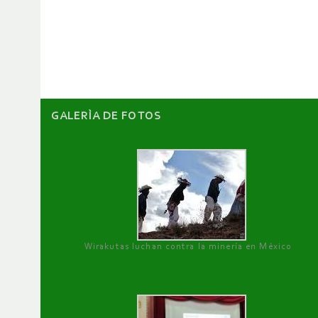
de
artículos
GALERÌA DE FOTOS
Wirakutas luchan contra la minería en México