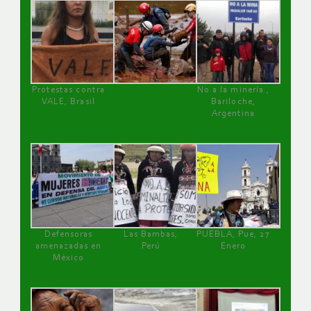
Protestas contra
No a la minería ,
VALE, Brasil
Bariloche,
Argentina
Defensoras
Las Bambas,
PUEBLA, Pue, 27
amenazadas en
Perú
Enero
México