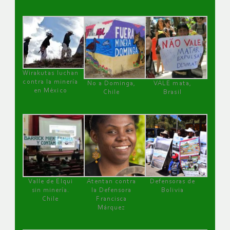
Wirakutas luchan
contra la minería
No a Dominga,
VALE mata,
en México
Chile
Brasil
Valle de Elqui
Atentan contra
Defensoras de
sin minería.
la Defensora
Bolivia
Chile
Francisca
Márquez