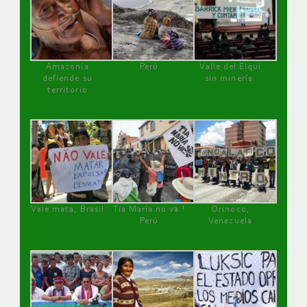
Amazonía
Perú
Valle del Elqui
defiende su
sin minería.
territorio
Vale mata, Brasil
Tía María no va !
Orinoco,
Perú
Venezuela