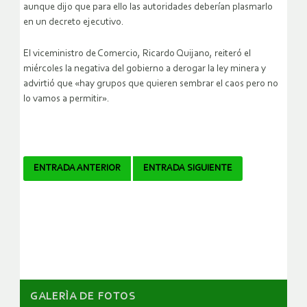
aunque dijo que para ello las autoridades deberían plasmarlo
en un decreto ejecutivo.
El viceministro de Comercio, Ricardo Quijano, reiteró el
miércoles la negativa del gobierno a derogar la ley minera y
advirtió que «hay grupos que quieren sembrar el caos pero no
lo vamos a permitir».
Navegador
ENTRADA ANTERIOR
ENTRADA SIGUIENTE
de
artículos
GALERÌA DE FOTOS