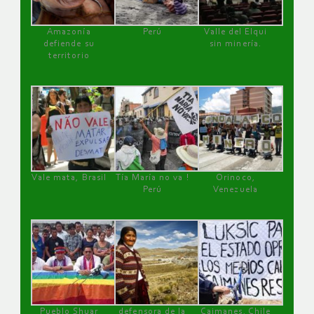
Amazonía
Perú
Valle del Elqui
defiende su
sin minería.
territorio
Vale mata, Brasil
Tía María no va !
Orinoco,
Perú
Venezuela
Pueblo Shuar
defensora de la
Caimanes, Chile