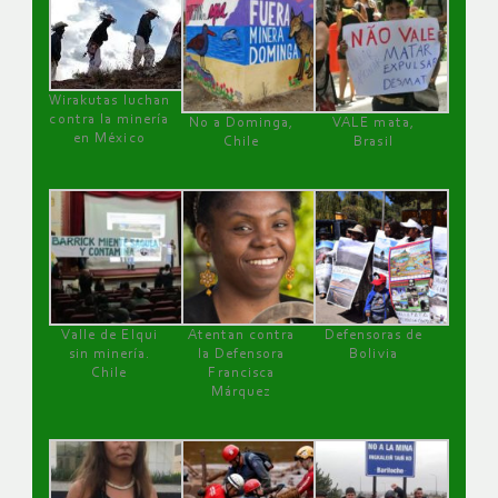
Wirakutas luchan
contra la minería
No a Dominga,
VALE mata,
en México
Chile
Brasil
Valle de Elqui
Atentan contra
Defensoras de
sin minería.
la Defensora
Bolivia
Chile
Francisca
Márquez