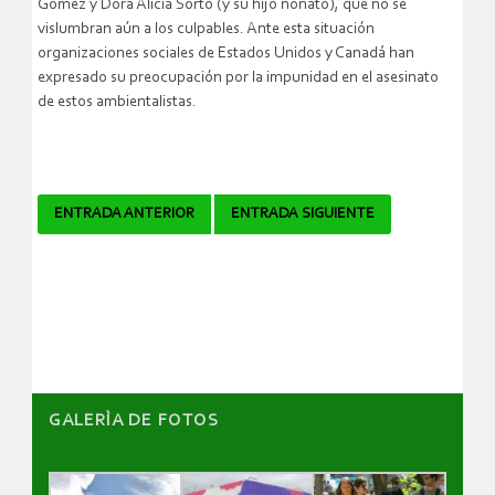
Gómez y Dora Alicia Sorto (y su hijo nonato), que no se
vislumbran aún a los culpables. Ante esta situación
organizaciones sociales de Estados Unidos y Canadá han
expresado su preocupación por la impunidad en el asesinato
de estos ambientalistas.
Navegador
ENTRADA ANTERIOR
ENTRADA SIGUIENTE
de
artículos
GALERÌA DE FOTOS