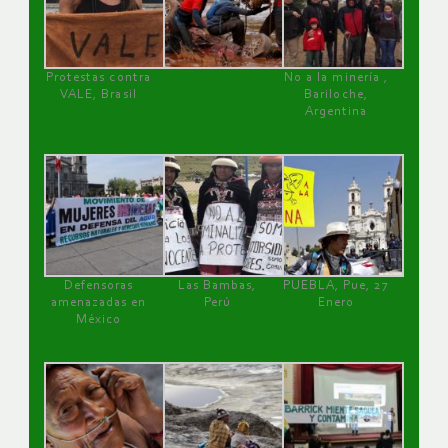
Protestas contra
No a la minería ,
VALE, Brasil
Bariloche,
Argentina
Defensoras
Las Bambas,
PUEBLA, Pue, 27
amenazadas en
Perú
Enero
México