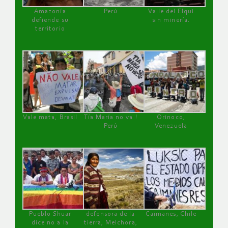
Amazonía
Perú
Valle del Elqui
defiende su
sin minería.
territorio
Vale mata, Brasil
Tía María no va !
Orinoco,
Perú
Venezuela
Pueblo Shuar
defensora de la
Caimanes, Chile
dice no a la
tierra, Melchora,