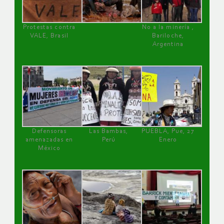
Protestas contra
No a la minería ,
VALE, Brasil
Bariloche,
Argentina
Defensoras
Las Bambas,
PUEBLA, Pue, 27
amenazadas en
Perú
Enero
México