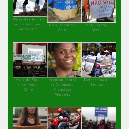
Wirakutas luchan
contra la minería
No a Dominga,
VALE mata,
en México
Chile
Brasil
Valle de Elqui
Atentan contra
Defensoras de
sin minería.
la Defensora
Bolivia
Chile
Francisca
Márquez