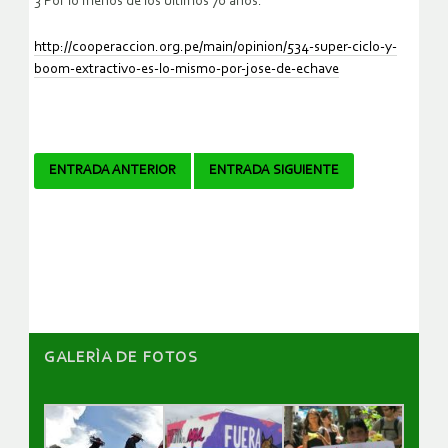
3 Por lo menos de los últimos 70 años.
http://cooperaccion.org.pe/main/opinion/534-super-ciclo-y-
boom-extractivo-es-lo-mismo-por-jose-de-echave
Navegador
ENTRADA ANTERIOR
ENTRADA SIGUIENTE
de
artículos
GALERÌA DE FOTOS