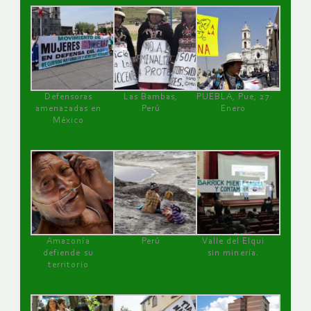
Defensoras
Las Bambas,
PUEBLA, Pue, 27
amenazadas en
Perú
Enero
México
Amazonía
Perú
Valle del Elqui
defiende su
sin minería.
territorio