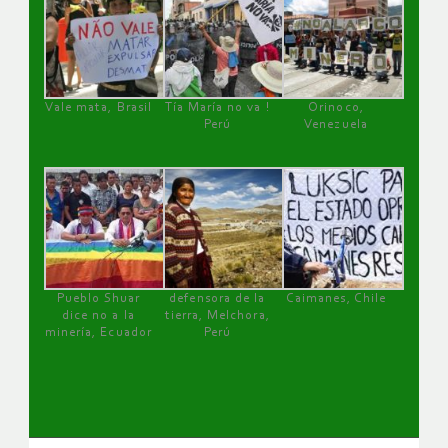
Vale mata, Brasil
Tía María no va !
Orinoco,
Perú
Venezuela
Pueblo Shuar
defensora de la
Caimanes, Chile
dice no a la
tierra, Melchora,
minería, Ecuador
Perú