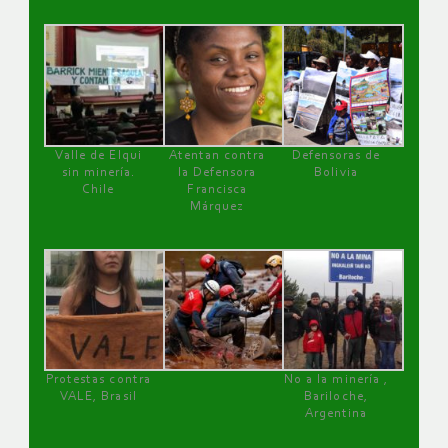
Valle de Elqui
Atentan contra
Defensoras de
sin minería.
la Defensora
Bolivia
Chile
Francisca
Márquez
Protestas contra
No a la minería ,
VALE, Brasil
Bariloche,
Argentina