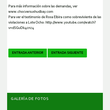
Para más información sobre las demandas, ver
www.chocversushudbay.com
Para ver el testimonio de Rosa Elbira como sobreviviente de las
violaciones a Lote Ocho: http://www.youtube.com/watch?
v=dSGuDk4cnz4
Navegador
ENTRADA ANTERIOR
ENTRADA SIGUIENTE
de
artículos
GALERÌA DE FOTOS