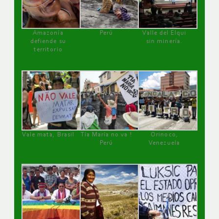
Amazonía
Perú
Valle del Elqui
defiende su
sin minería.
territorio
Vale mata, Brasil
Tía María no va !
Orinoco,
Perú
Venezuela