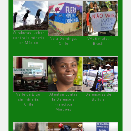
Wirakutas luchan
contra la minería
No a Dominga,
VALE mata,
en México
Chile
Brasil
Valle de Elqui
Atentan contra
Defensoras de
sin minería.
la Defensora
Bolivia
Chile
Francisca
Márquez