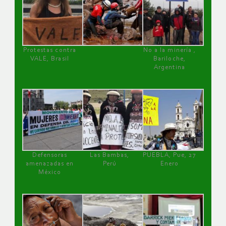
Protestas contra
No a la minería ,
VALE, Brasil
Bariloche,
Argentina
Defensoras
Las Bambas,
PUEBLA, Pue, 27
amenazadas en
Perú
Enero
México