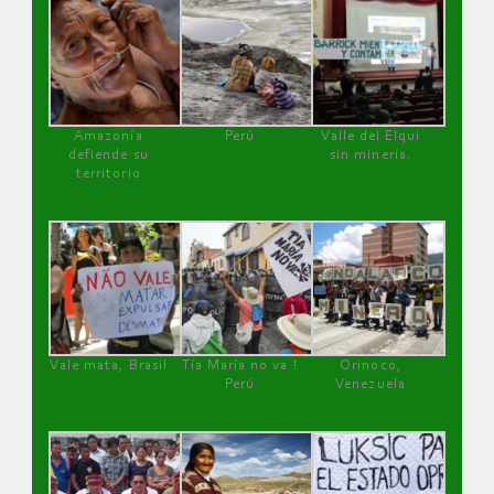
Amazonía
Perú
Valle del Elqui
defiende su
sin minería.
territorio
Vale mata, Brasil
Tía María no va !
Orinoco,
Perú
Venezuela