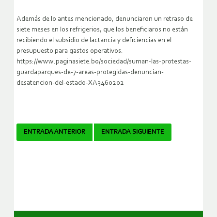
Además de lo antes mencionado, denunciaron un retraso de
siete meses en los refrigerios, que los beneficiaros no están
recibiendo el subsidio de lactancia y deficiencias en el
presupuesto para gastos operativos.
https://www.paginasiete.bo/sociedad/suman-las-protestas-
guardaparques-de-7-areas-protegidas-denuncian-
desatencion-del-estado-XA3460202
Navegador
ENTRADA ANTERIOR
ENTRADA SIGUIENTE
de
artículos