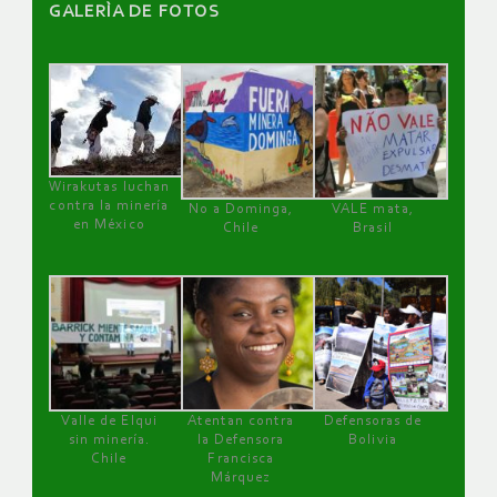
GALERÌA DE FOTOS
Wirakutas luchan
contra la minería
No a Dominga,
VALE mata,
en México
Chile
Brasil
Valle de Elqui
Atentan contra
Defensoras de
sin minería.
la Defensora
Bolivia
Chile
Francisca
Márquez