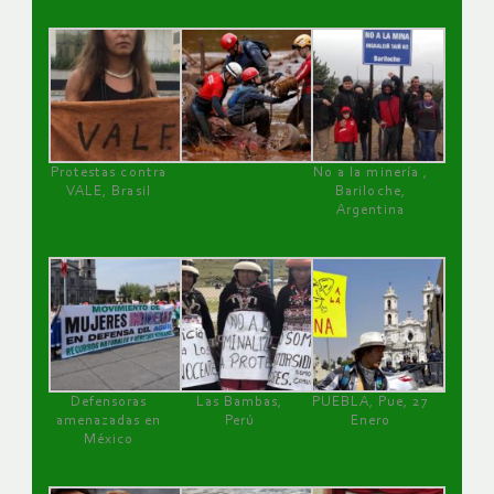
Protestas contra
No a la minería ,
VALE, Brasil
Bariloche,
Argentina
Defensoras
Las Bambas,
PUEBLA, Pue, 27
amenazadas en
Perú
Enero
México